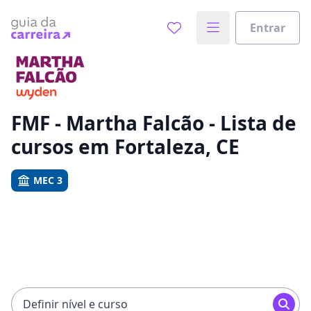
Entrar
Já sabe o que você quer estudar?
Vamos te guiar no caminho ideal para seus estudos
0%
FMF - Martha Falcão - Lista de
cursos em Fortaleza, CE
Sim, já sei
MEC 3
Ainda não sei
Definir nível e curso