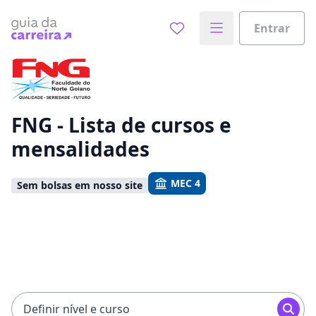
Entrar
Já sabe o que você quer estudar?
Vamos te guiar no caminho ideal para seus estudos
0%
FNG - Lista de cursos e
mensalidades
Sim, já sei
MEC 4
Sem bolsas em nosso site
Ainda não sei
Definir nível e curso