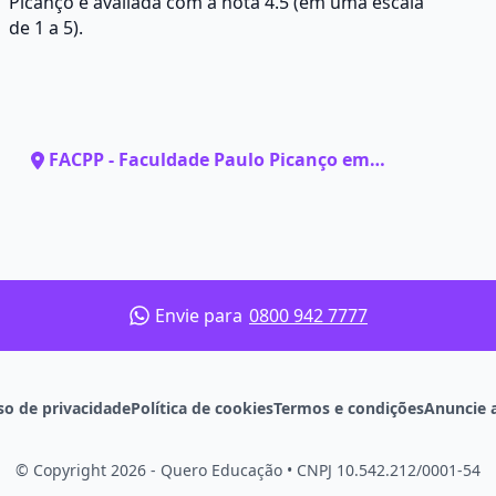
Picanço é avaliada com a nota 4.5 (em uma escala
de 1 a 5).
FACPP - Faculdade Paulo Picanço em
Fortaleza - CE
Envie para
0800 942 7777
so de privacidade
Política de cookies
Termos e condições
Anuncie 
© Copyright 2026 - Quero Educação
•
CNPJ 10.542.212/0001-54