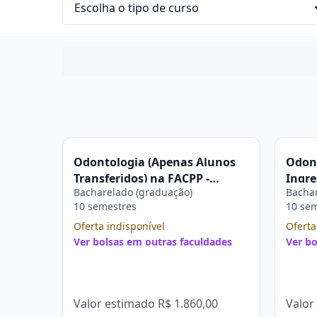
Odontologia (Apenas Alunos
Odon
Transferidos) na FACPP -
Ingre
Bacharelado (graduação)
Bachar
Faculdade Paulo Picanço
Facul
10 semestres
10 se
Oferta indisponível
Oferta
Ver bolsas em outras faculdades
Ver bo
Valor estimado
R$ 1.860,00
Valor