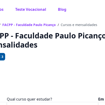
os
Teste Vocacional
Blog
 sabe o que você quer estudar?
os te guiar no caminho ideal para seus estudos
/
FACPP - Faculdade Paulo Picanço
/
Cursos e mensalidades
PP - Faculdade Paulo Picanço 
salidades
Sim, já sei
 3
Ainda não sei
Qual curso quer estudar?
Em 