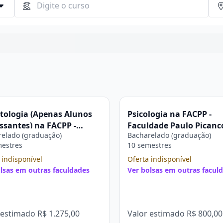
Continuar
tologia (Apenas Alunos
Psicologia na FACPP -
ssantes) na FACPP -
Faculdade Paulo Picanç
elado (graduação)
Bacharelado (graduação)
dade Paulo Picanço
mestres
10 semestres
 indisponível
Oferta indisponível
lsas em outras faculdades
Ver bolsas em outras facul
 estimado
R$ 1.275,00
Valor estimado
R$ 800,00