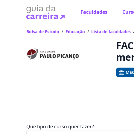
Faculdades
Curs
Já
Vam
Bolsa de Estudo
/
Educação
/
Lista de faculdades
FAC
men
MEC
Que tipo de curso quer fazer?