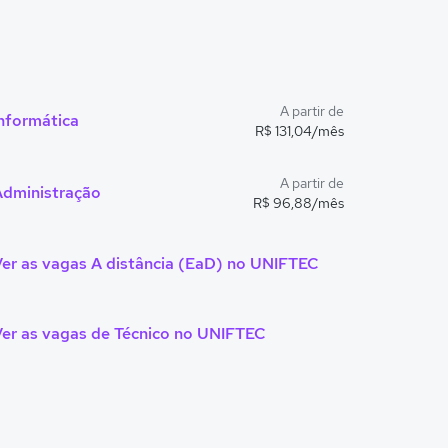
A partir de
nformática
R$ 131,04/mês
A partir de
Administração
R$ 96,88/mês
er as vagas A distância (EaD) no UNIFTEC
Ver as vagas de Técnico no UNIFTEC