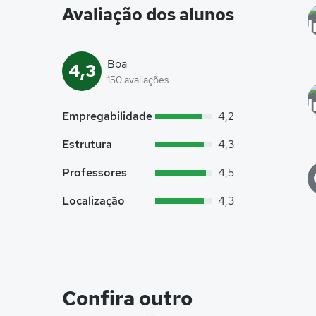
Avaliação dos alunos
Boa
4,3
150 avaliações
Empregabilidade
4,2
Estrutura
4,3
Professores
4,5
Localização
4,3
Confira outro