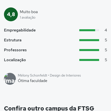
Muito boa
4,8
1 avaliação
Empregabilidade
4
Estrutura
5
Professores
5
Localização
5
Mélony Schonfeldt • Design de Interiores
Ótima faculdade
Confira outro campus da FTSG