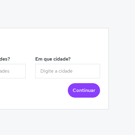
!
ades?
Em que cidade?
Continuar