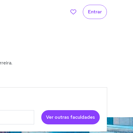
Entrar
reira.
Ver outras faculdades