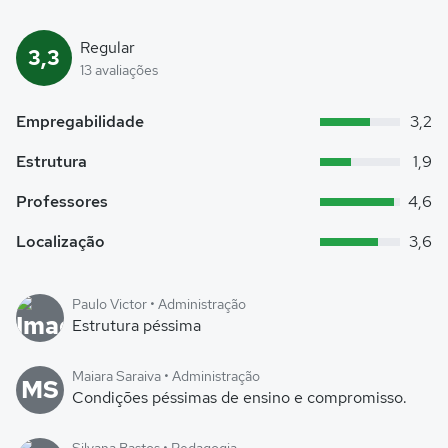
Regular
3,3
13 avaliações
Empregabilidade
3,2
Estrutura
1,9
Professores
4,6
Localização
3,6
Paulo Victor • Administração
Estrutura péssima
Maiara Saraiva • Administração
MS
Condições péssimas de ensino e compromisso.