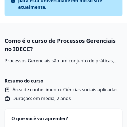
para esta universidade em nosso site
atualmente.
Como é o curso de Processos Gerenciais
no IDECC?
Processos Gerenciais são um conjunto de práticas,
métodos e atividades que envolvem o planejamento, a
organização, a direção e o controle de recursos
dentro de uma empresa ou instituição, com o objetivo
Resumo do curso
de alcançar metas e resultados de forma eficiente.
Área de conhecimento: Ciências sociais aplicadas
Duração: em média, 2 anos
O que você vai aprender?