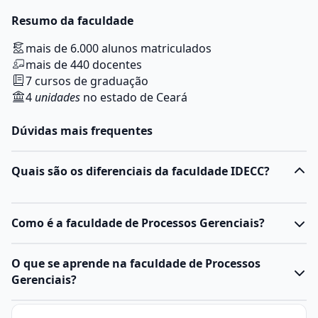
Resumo da faculdade
mais de 6.000 alunos matriculados
mais de 440 docentes
7 cursos de graduação
4
unidades
no estado de Ceará
Dúvidas mais frequentes
Quais são os diferenciais da faculdade IDECC?
Como é a faculdade de Processos Gerenciais?
O
curso de Processos Gerenciais
é uma formação de
O que se aprende na faculdade de Processos
nível superior, na modalidade tecnólogo, que tem
Gerenciais?
duração média de dois anos e é focado no
desenvolvimento de competências práticas voltadas