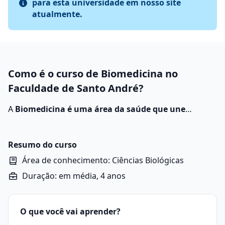
para esta universidade em nosso site
atualmente.
Como é o curso de Biomedicina no
Faculdade de Santo André?
A
Biomedicina é uma área da saúde que une
conhecimentos da Biologia e da Medicina para
estudar, diagnosticar, prevenir e auxiliar no
tratamento de doenças
. O biomédico atua
Resumo do curso
principalmente em atividades de pesquisa, análises
Área de conhecimento: Ciências Biológicas
laboratoriais e desenvolvimento de novas tecnologias
Duração: em média, 4 anos
aplicadas à saúde.
O que você vai aprender?