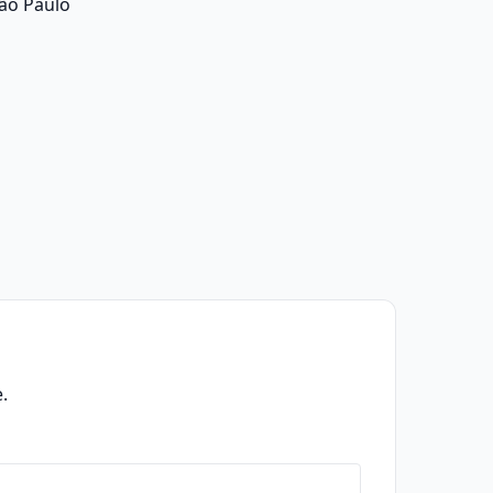
ão Paulo
.