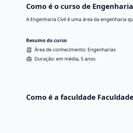
Como é o curso de Engenharia 
A Engenharia Civil é uma área da engenharia qu
construção e manutenção de obras e infraest
construído. Isso inclui desde edificações reside
barragens, portos e sistemas de saneamento.
Resumo do curso
Área de conhecimento: Engenharias
Duração: em média, 5 anos
Como é a faculdade Faculdade