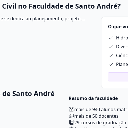
Civil no Faculdade de Santo André?
e se dedica ao planejamento, projeto,
ruturas que compõem o ambiente
O que vo
nciais e comerciais até pontes, estradas,
Hidro
Diver
Ciênc
Plane
 de Santo André
Resumo da faculdade
mais de 940 alunos matr
mais de 50 docentes
29 cursos de graduação