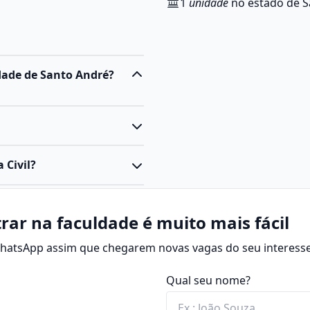
1
unidade
no estado de S
ldade de Santo André?
 tipo bacharelado, com
 Civil?
ão de profissionais capazes
struturas.
e se dedica ao
ntos das ciências exatas —
ão de obras e
rar na faculdade é muito mais fácil
as específicas da
uído. Isso inclui desde
io ambiente
.
 WhatsApp assim que chegarem novas vagas do seu interesse
s, estradas, barragens,
ticas e atividades em
Qual seu nome?
tir segurança,
ervisionados e um trabalho
ções, considerando fatores
nal da graduação.