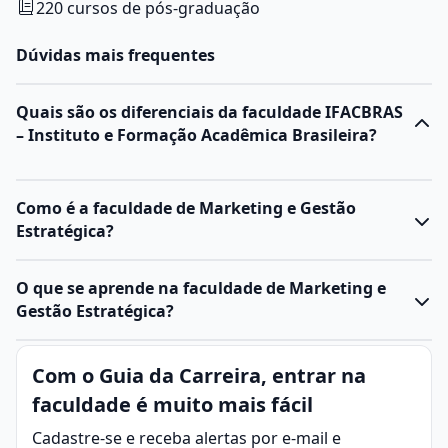
220 cursos de pós-graduação
Dúvidas mais frequentes
Quais são os diferenciais da faculdade IFACBRAS
– Instituto e Formação Acadêmica Brasileira?
Como é a faculdade de Marketing e Gestão
Estratégica?
O que se aprende na faculdade de Marketing e
Gestão Estratégica?
O curso de
Marketing e Gestão Estratégica
é uma
Com o Guia da Carreira, entrar na
formação acadêmica que combina os princípios do
faculdade é muito mais fácil
marketing
com as estratégias empresariais,
proporcionando aos estudantes uma visão
Cadastre-se e receba alertas por e-mail e