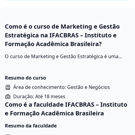
Como é o curso de Marketing e Gestão
Estratégica na IFACBRAS – Instituto e
Formação Acadêmica Brasileira?
O curso de
Marketing e Gestão Estratégica
é uma
formação acadêmica que combina os princípios do
marketing
com as estratégias empresariais,
proporcionando aos estudantes uma visão
Resumo do curso
abrangente sobre como promover produtos e
Área de conhecimento: Gestão e Negócios
serviços de forma eficaz em um ambiente de negócios
Duração: Até 18 meses
competitivo.
Como é a faculdade IFACBRAS – Instituto
e Formação Acadêmica Brasileira
Resumo da faculdade