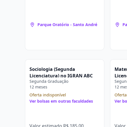
Parque Oratório - Santo André
Pa
Sociologia (Segunda
Mate
Licenciatura) no IGRAN ABC
Licen
Segunda Graduação
Segun
12 meses
12 me
Oferta indisponível
Oferta
Ver bolsas em outras faculdades
Ver bo
Valor estimado
R$ 185,00
Valor