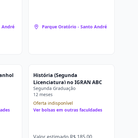
o André
Parque Oratório - Santo André
panhol
História (Segunda
Licenciatura) no IGRAN ABC
Segunda Graduação
12 meses
Oferta indisponível
dades
Ver bolsas em outras faculdades
Valor estimado
R$ 185,00