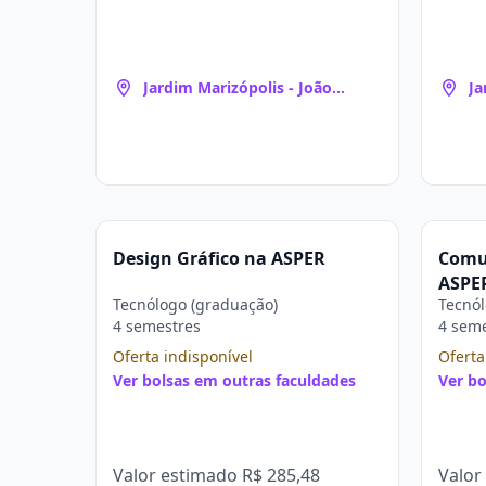
Jardim Marizópolis - João
Ja
Pessoa
Pe
Design Gráfico na ASPER
Comun
ASPE
Tecnólogo (graduação)
Tecnól
4 semestres
4 sem
Oferta indisponível
Oferta
Ver bolsas em outras faculdades
Ver bo
Valor estimado
R$ 285,48
Valor