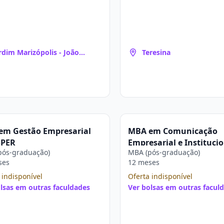
rdim Marizópolis - João
Teresina
ssoa
em Gestão Empresarial
MBA em Comunicação
SPER
Empresarial e Instituci
pós-graduação)
MBA (pós-graduação)
ASPER
ses
12 meses
 indisponível
Oferta indisponível
lsas em outras faculdades
Ver bolsas em outras facul