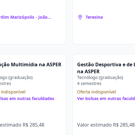
rdim Marizópolis - João
Teresina
ssoa
ução Multimídia na ASPER
Gestão Desportiva e de 
na ASPER
ogo (graduação)
Tecnólogo (graduação)
estres
4 semestres
 indisponível
Oferta indisponível
lsas em outras faculdades
Ver bolsas em outras facul
 estimado
R$ 285,48
Valor estimado
R$ 285,48