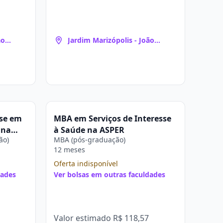
ão
Jardim Marizópolis - João
Pessoa
ase em
MBA em Serviços de Interesse
 na
à Saúde na ASPER
ão)
MBA (pós-graduação)
12 meses
Oferta indisponível
dades
Ver bolsas em outras faculdades
Valor estimado
R$ 118,57