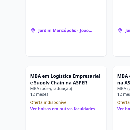
Jardim Marizópolis - João
Ja
Pessoa
Pe
MBA em Logística Empresarial
MBA 
e Supply Chain na ASPER
na A
MBA (pós-graduação)
MBA (
12 meses
12 me
Oferta indisponível
Oferta
Ver bolsas em outras faculdades
Ver bo