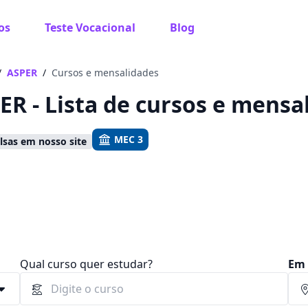
os
Teste Vocacional
Blog
 sabe o que você quer estudar?
os te guiar no caminho ideal para seus estudos
/
ASPER
/
Cursos e mensalidades
ER - Lista de cursos e mensa
MEC 3
sas em nosso site
Sim, já sei
Ainda não sei
Qual curso quer estudar?
Em 