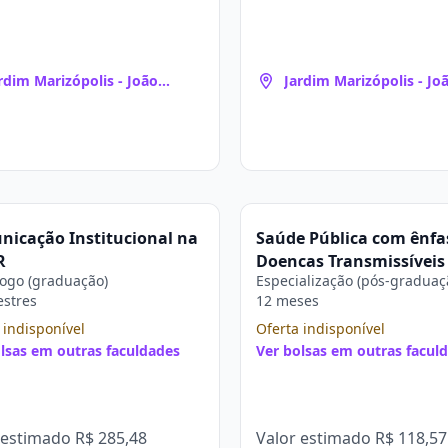
rdim Marizópolis - João
Jardim Marizópolis - Jo
ssoa
Pessoa
icação Institucional na
Saúde Pública com ênf
R
Doenças Transmissíveis
ogo (graduação)
Especialização (pós-graduaç
ASPER
estres
12 meses
 indisponível
Oferta indisponível
lsas em outras faculdades
Ver bolsas em outras facul
 estimado
R$ 285,48
Valor estimado
R$ 118,57