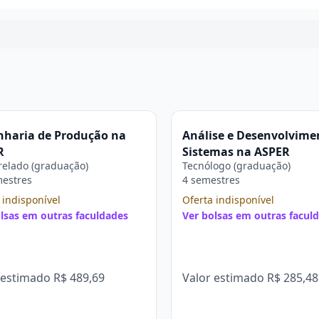
Continuar
nharia de Produção na
Análise e Desenvolvime
R
Sistemas na ASPER
elado (graduação)
Tecnólogo (graduação)
mestres
4 semestres
 indisponível
Oferta indisponível
lsas em outras faculdades
Ver bolsas em outras facul
 estimado
R$ 489,69
Valor estimado
R$ 285,48