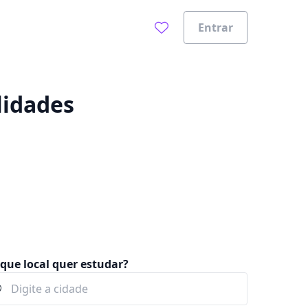
Entrar
0%
lidades
que local quer estudar?