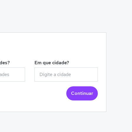
!
ades?
Em que cidade?
Continuar