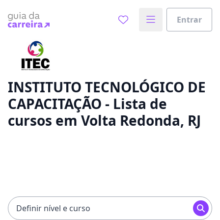
Entrar
Já sabe o que você quer estudar?
Vamos te guiar no caminho ideal para seus estudos
0%
INSTITUTO TECNOLÓGICO DE
CAPACITAÇÃO - Lista de
Sim, já sei
cursos em Volta Redonda, RJ
Ainda não sei
Definir nível e curso