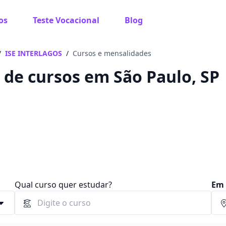
os
Teste Vocacional
Blog
 sabe o que você quer estudar?
os te guiar no caminho ideal para seus estudos
/
ISE INTERLAGOS
/
Cursos e mensalidades
 de cursos em São Paulo, SP
Sim, já sei
Ainda não sei
Qual curso quer estudar?
Em 