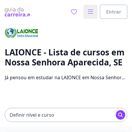
Entrar
Já sabe o que você quer estudar?
Vamos te guiar no caminho ideal para seus estudos
0%
LAIONCE - Lista de cursos em
Nossa Senhora Aparecida, SE
Sim, já sei
Já pensou em estudar na LAIONCE em Nossa Senhora
Aparecida para conseguir melhores oportunidades de
emprego? Saiba que você pode escolher entre 84
Ainda não sei
cursos e 2 campus na cidade, além de pagar
mensalidades que ficam entre R$ 108,20 e R$ 298,33.
Definir nível e curso