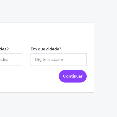
!
ades?
Em que cidade?
Continuar