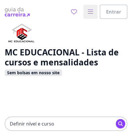
Entrar
Já sabe o que você quer estudar?
Vamos te guiar no caminho ideal para seus estudos
0%
MC EDUCACIONAL - Lista de
cursos e mensalidades
Sim, já sei
Sem bolsas em nosso site
Ainda não sei
Definir nível e curso