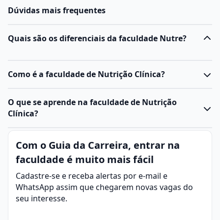
Dúvidas mais frequentes
Quais são os diferenciais da faculdade Nutre?
Como é a faculdade de Nutrição Clínica?
O
curso de Nutrição Clínica
, geralmente oferecido
O que se aprende na faculdade de Nutrição
como pós-graduação lato sensu ou especialização, é
Clínica?
voltado para
nutricionistas
que desejam aprofundar
seus conhecimentos na área de atendimento a
Nutrição Clínica é a área da Nutrição dedicada à
Com o Guia da Carreira, entrar na
pacientes.
prevenção, diagnóstico e tratamento de doenças por
Ele tem caráter teórico-prático e prepara o
faculdade é muito mais fácil
meio da alimentação e da terapia nutricional.
profissional para atuar em diferentes contextos de
O profissional de nutrição clínica atua na avaliação do
Cadastre-se e receba alertas por e-mail e
saúde.
estado nutricional de pacientes, prescreve planos
WhatsApp assim que chegarem novas vagas do
Veja os principais pontos:
alimentares personalizados e acompanha a evolução
seu interesse.
Objetivo: capacitar nutricionistas para avaliação,
de pessoas em diferentes condições de saúde, como
planejamento e acompanhamento nutricional de
obesidade, diabetes, hipertensão, doenças