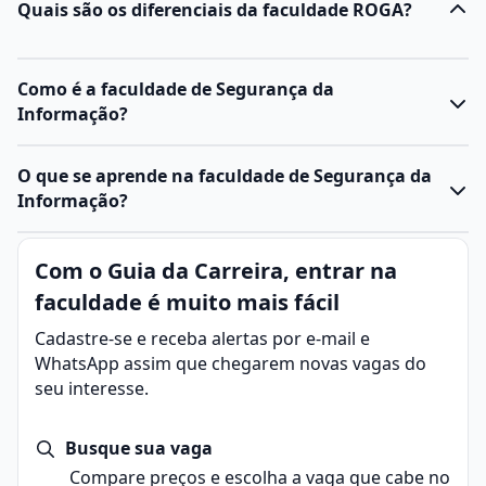
Quais são os diferenciais da faculdade ROGA?
Como é a faculdade de Segurança da
Informação?
O curso de Segurança da Informação
forma
O que se aprende na faculdade de Segurança da
profissionais capazes de proteger sistemas, redes e
Informação?
dados contra ameaças cibernéticas
.
Ele ensina
técnicas de prevenção, identificação e
Segurança da Informação
é o conjunto de práticas,
Com o Guia da Carreira, entrar na
resposta a incidentes de segurança
, com foco em
políticas e tecnologias utilizadas para
proteger dados
integridade, confidencialidade e disponibilidade das
faculdade é muito mais fácil
e informações contra acessos não autorizados
, uso
informações.
indevido, divulgação, modificação ou destruição.
Cadastre-se e receba alertas por e-mail e
Durante o curso, os estudantes também aprendem
Seu objetivo é
garantir a confidencialidade,
WhatsApp assim que chegarem novas vagas do
sobre
criptografia, gestão de riscos, firewalls,
integridade e disponibilidade das informações
, seja
seu interesse.
sistemas de detecção de intrusão, auditoria de
em ambientes físicos ou digitais, por meio do controle
segurança e conformidade com normas e
de acessos e a criptografia de dados.
legislações
Busque sua vaga
.
A Segurança da Informação é essencial em empresas,
Eles exploram, ainda, técnicas de análise forense,
Compare preços e escolha a vaga que cabe no
instituições públicas e na vida pessoal, especialmente