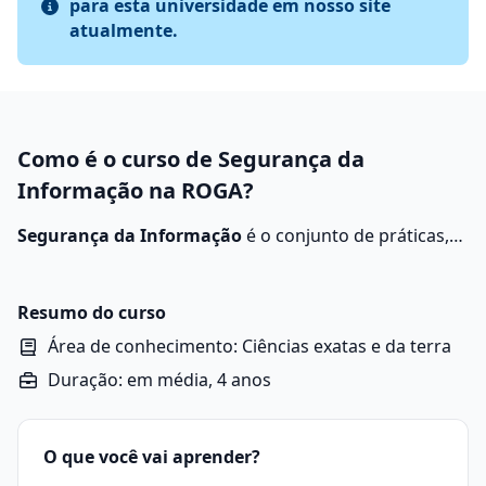
para esta universidade em nosso site
atualmente.
Como é o curso de Segurança da
Informação na ROGA?
Segurança da Informação
é o conjunto de práticas,
políticas e tecnologias utilizadas para
proteger dados
e informações contra acessos não autorizados
, uso
indevido, divulgação, modificação ou destruição.
Resumo do curso
Área de conhecimento: Ciências exatas e da terra
Duração: em média, 4 anos
O que você vai aprender?