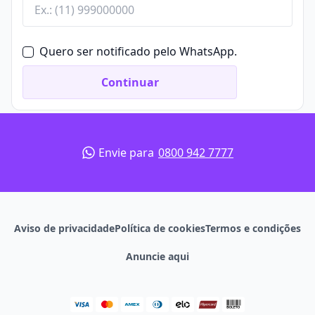
certa para você, não deixe de conferir o
Teste
Vocacional da Quero Bolsa
. É rápido, gratuito e pode
te ajudar nessa importante escolha profissional.
Quero ser notificado pelo WhatsApp.
Continuar
Envie para
0800 942 7777
Aviso de privacidade
Política de cookies
Termos e condições
Anuncie aqui