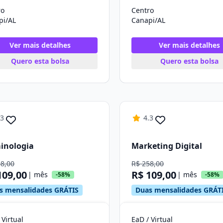
ro
Centro
pi/AL
Canapi/AL
Ver mais detalhes
Ver mais detalhes
Quero esta bolsa
Quero esta bolsa
.3
4.3
inologia
Marketing Digital
58,00
R$ 258,00
109,00
R$ 109,00
| mês
| mês
-58%
-58%
s mensalidades GRÁTIS
Duas mensalidades GRÁT
 Virtual
EaD / Virtual