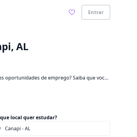
Entrar
0%
pi, AL
es oportunidades de emprego? Saiba que você
ar mensalidades que ficam entre R$ 72,90 e
que local quer estudar?