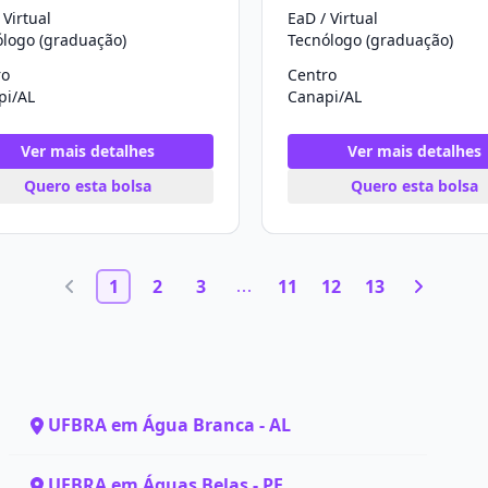
 Virtual
EaD / Virtual
ólogo (graduação)
Tecnólogo (graduação)
ro
Centro
pi/AL
Canapi/AL
Ver mais detalhes
Ver mais detalhes
Quero esta bolsa
Quero esta bolsa
1
2
3
11
12
13
UFBRA em Água Branca - AL
UFBRA em Águas Belas - PE