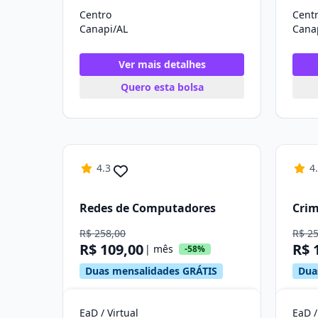
Centro
Cent
Canapi/AL
Cana
Ver mais detalhes
Quero esta bolsa
4.3
4
Redes de Computadores
Crim
R$ 258,00
R$ 2
R$ 109,00
R$ 
| mês
-58%
Duas mensalidades GRÁTIS
Dua
EaD / Virtual
EaD /