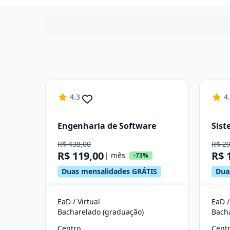
4.3
4
Engenharia de Software
Sist
R$ 438,00
R$ 2
R$ 119,00
R$ 
| mês
-73%
Duas mensalidades GRÁTIS
Dua
EaD / Virtual
EaD /
Bacharelado (graduação)
Bach
Centro
Cent