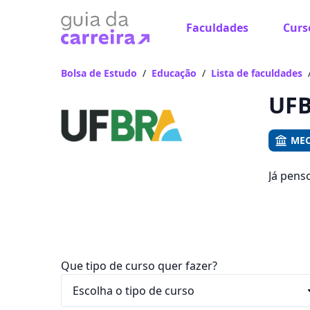
Faculdades
Curs
Já
Vam
Bolsa de Estudo
/
Educação
/
Lista de faculdades
UFB
MEC
Já pens
pode es
R$ 119,
Que tipo de curso quer fazer?