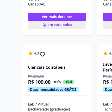
Canapi/AL
Cana
Ver mais detalhes
Quero esta bolsa
4.3
4
Inve
Ciências Contábeis
Perí
R$ 290,00
R$ 2
R$ 109,00
R$ 
| mês
-62%
Duas mensalidades GRÁTIS
Dua
EaD / Virtual
EaD /
Bacharelado (graduação)
Tecn