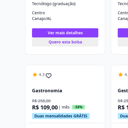
Tecnólogo (graduação)
Tecn
Centro
Cent
Canapi/AL
Cana
Ver mais detalhes
Quero esta bolsa
4.3
4
Gastronomia
Gest
R$ 258,00
R$ 2
R$ 109,00
R$ 
| mês
-58%
Duas mensalidades GRÁTIS
Dua