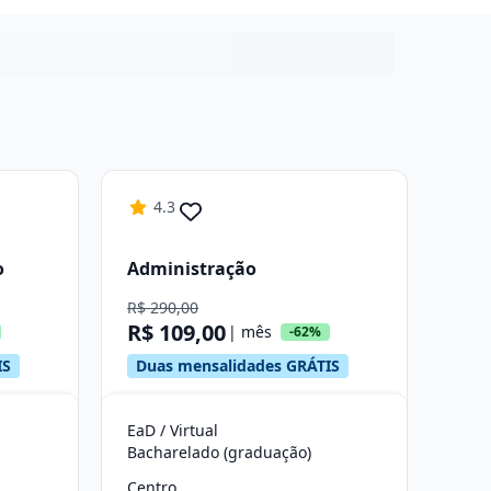
4.3
o
Administração
R$ 290,00
R$ 109,00
| mês
-62%
IS
Duas mensalidades GRÁTIS
EaD / Virtual
Bacharelado (graduação)
Centro