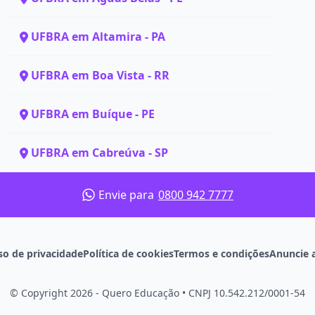
UFBRA em Altamira - PA
UFBRA em Boa Vista - RR
UFBRA em Buíque - PE
UFBRA em Cabreúva - SP
Envie para
0800 942 7777
so de privacidade
Política de cookies
Termos e condições
Anuncie 
© Copyright 2026 - Quero Educação
•
CNPJ 10.542.212/0001-54