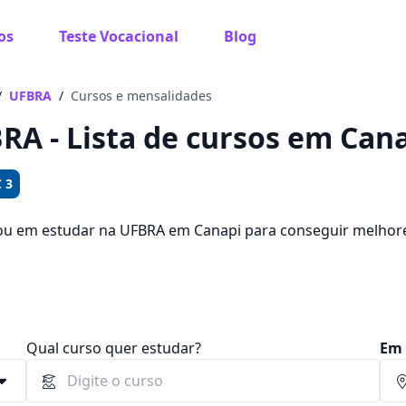
os
Teste Vocacional
Blog
 sabe o que você quer estudar?
os te guiar no caminho ideal para seus estudos
/
UFBRA
/
Cursos e mensalidades
RA - Lista de cursos em Cana
 3
Sim, já sei
ou em estudar na UFBRA em Canapi para conseguir melhor
colher entre 441 cursos e 2 campus na cidade, além de pag
00.
Ainda não sei
Qual curso quer estudar?
Em 