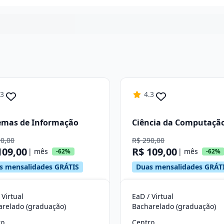
Continuar
.3
4.3
emas de Informação
Ciência da Computaçã
90,00
R$ 290,00
109,00
R$ 109,00
| mês
| mês
-62%
-62%
s mensalidades GRÁTIS
Duas mensalidades GRÁT
 Virtual
EaD / Virtual
arelado (graduação)
Bacharelado (graduação)
ro
Centro