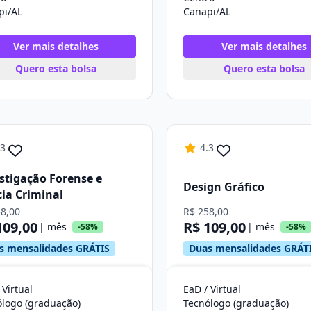
pi/AL
Canapi/AL
Ver mais detalhes
Ver mais detalhes
Quero esta bolsa
Quero esta bolsa
.3
4.3
stigação Forense e
Design Gráfico
cia Criminal
58,00
R$ 258,00
109,00
R$ 109,00
| mês
| mês
-58%
-58%
s mensalidades GRÁTIS
Duas mensalidades GRÁT
 Virtual
EaD / Virtual
ólogo (graduação)
Tecnólogo (graduação)