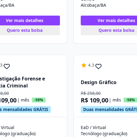
baça/BA
Alcobaça/BA
Ver mais detalhes
Ver mais detalhes
Quero esta bolsa
Quero esta bolsa
.3
4.3
stigação Forense e
Design Gráfico
cia Criminal
58,00
R$ 258,00
109,00
R$ 109,00
| mês
| mês
-58%
-58%
s mensalidades GRÁTIS
Duas mensalidades GRÁT
 Virtual
EaD / Virtual
ólogo (graduação)
Tecnólogo (graduação)