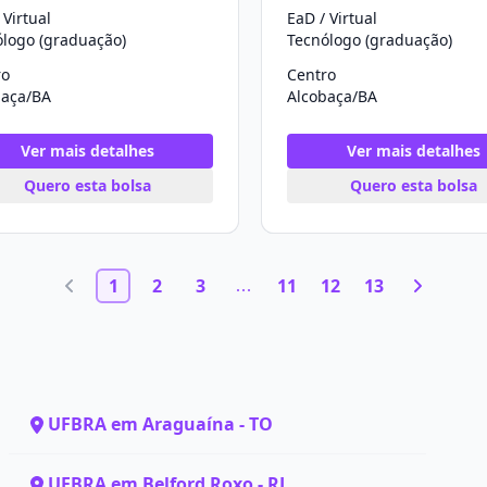
 Virtual
EaD / Virtual
ólogo (graduação)
Tecnólogo (graduação)
ro
Centro
baça/BA
Alcobaça/BA
Ver mais detalhes
Ver mais detalhes
Quero esta bolsa
Quero esta bolsa
1
2
3
11
12
13
UFBRA em Araguaína - TO
UFBRA em Belford Roxo - RJ