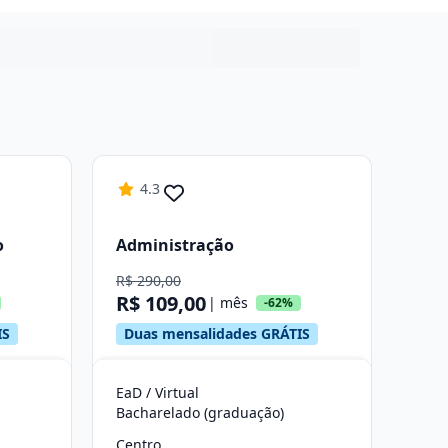
4.3
o
Administração
R$ 290,00
R$ 109,00
| mês
-62%
IS
Duas mensalidades GRÁTIS
EaD / Virtual
Bacharelado (graduação)
Centro