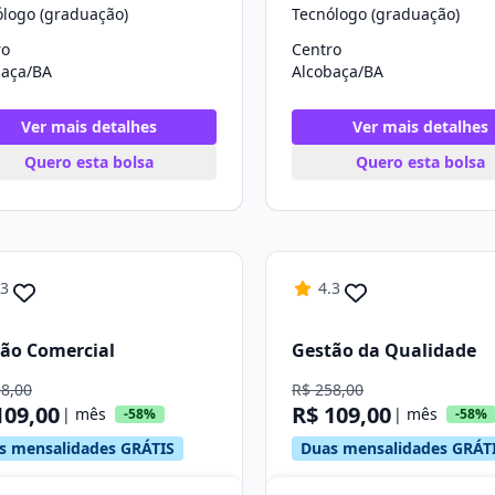
ólogo (graduação)
Tecnólogo (graduação)
ro
Centro
baça/BA
Alcobaça/BA
Ver mais detalhes
Ver mais detalhes
Quero esta bolsa
Quero esta bolsa
.3
4.3
ão Comercial
Gestão da Qualidade
58,00
R$ 258,00
109,00
R$ 109,00
| mês
| mês
-58%
-58%
s mensalidades GRÁTIS
Duas mensalidades GRÁT