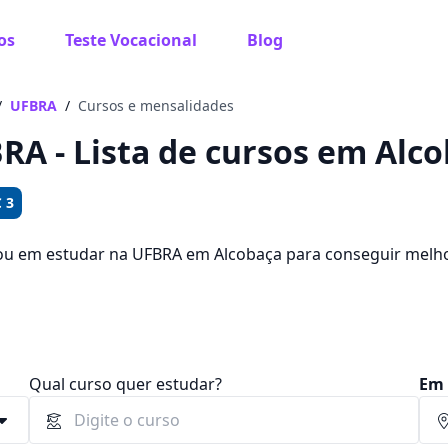
os
Teste Vocacional
Blog
 sabe o que você quer estudar?
os te guiar no caminho ideal para seus estudos
/
UFBRA
/
Cursos e mensalidades
RA - Lista de cursos em Alco
 3
Sim, já sei
ou em estudar na UFBRA em Alcobaça para conseguir melh
de escolher entre 441 cursos e 2 campus na cidade, além d
,00.
Ainda não sei
Qual curso quer estudar?
Em 