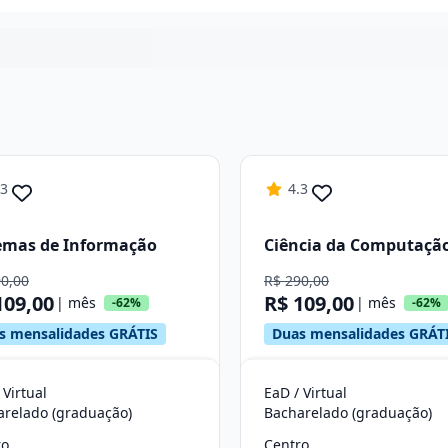
Continuar
.3
4.3
emas de Informação
Ciência da Computaçã
90,00
R$ 290,00
109,00
R$ 109,00
| mês
| mês
-62%
-62%
s mensalidades GRÁTIS
Duas mensalidades GRÁT
 Virtual
EaD / Virtual
arelado (graduação)
Bacharelado (graduação)
ro
Centro