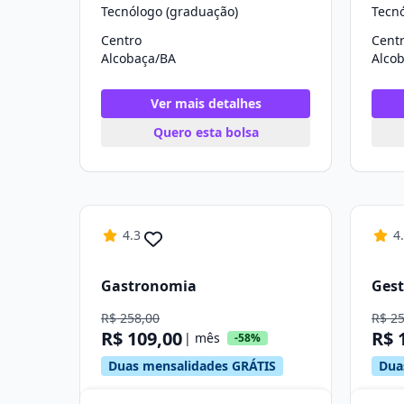
Tecnólogo (graduação)
Tecn
Centro
Cent
Alcobaça/BA
Alco
Ver mais detalhes
Quero esta bolsa
4.3
4
Gastronomia
Gest
R$ 258,00
R$ 2
R$ 109,00
R$ 
| mês
-58%
Duas mensalidades GRÁTIS
Dua