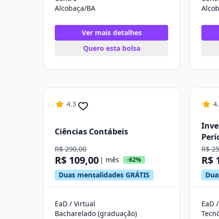
Alcobaça/BA
Alco
Ver mais detalhes
Quero esta bolsa
4.3
4
Inve
Ciências Contábeis
Perí
R$ 290,00
R$ 2
R$ 109,00
R$ 
| mês
-62%
Duas mensalidades GRÁTIS
Dua
EaD / Virtual
EaD /
Bacharelado (graduação)
Tecn