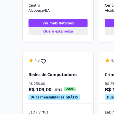
Centro
Cent
Alcobaça/BA
Alco
Ver mais detalhes
Quero esta bolsa
4.3
4
Redes de Computadores
Crim
R$ 258,00
R$ 2
R$ 109,00
R$ 
| mês
-58%
Duas mensalidades GRÁTIS
Dua
EaD / Virtual
EaD /