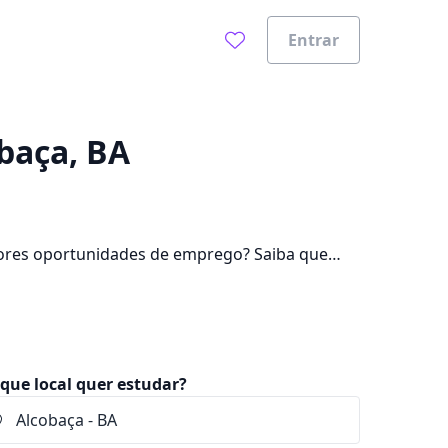
Entrar
0%
baça, BA
ores oportunidades de emprego? Saiba que
e pagar mensalidades que ficam entre R$ 72,90
que local quer estudar?