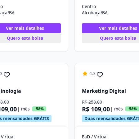
ro
Centro
baça/BA
Alcobaça/BA
Ver mais detalhes
Ver mais detalhes
Quero esta bolsa
Quero esta bolsa
.3
4.3
inologia
Marketing Digital
58,00
R$ 258,00
109,00
R$ 109,00
| mês
| mês
-58%
-58%
s mensalidades GRÁTIS
Duas mensalidades GRÁT
 Virtual
EaD / Virtual