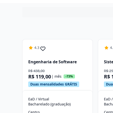
4.3
4
Engenharia de Software
Sist
R$ 438,00
R$ 2
R$ 119,00
R$ 
| mês
-73%
Duas mensalidades GRÁTIS
Dua
EaD / Virtual
EaD /
Bacharelado (graduação)
Bach
Centro
Cent