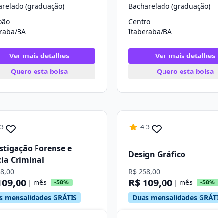
arelado (graduação)
Bacharelado (graduação)
oão
Centro
eraba/BA
Itaberaba/BA
Ver mais detalhes
Ver mais detalhes
Quero esta bolsa
Quero esta bolsa
.3
4.3
stigação Forense e
Design Gráfico
cia Criminal
58,00
R$ 258,00
109,00
R$ 109,00
| mês
| mês
-58%
-58%
s mensalidades GRÁTIS
Duas mensalidades GRÁT