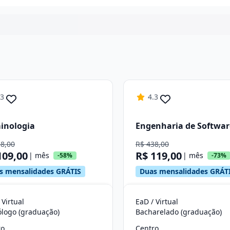
Continuar
.3
4.3
inologia
Engenharia de Softwar
58,00
R$ 438,00
109,00
R$ 119,00
| mês
| mês
-58%
-73%
s mensalidades GRÁTIS
Duas mensalidades GRÁT
 Virtual
EaD / Virtual
ólogo (graduação)
Bacharelado (graduação)
ro
Centro