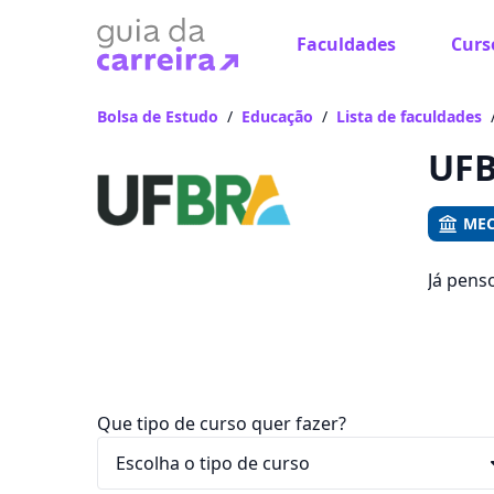
Faculdades
Curs
Já
Vam
Bolsa de Estudo
/
Educação
/
Lista de faculdades
UFB
MEC
Já pens
você po
e R$ 129
Que tipo de curso quer fazer?