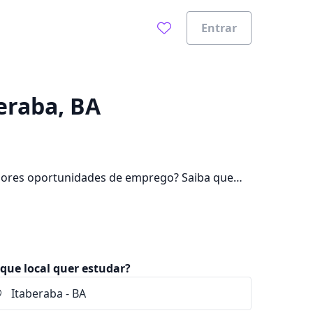
Entrar
0%
eraba, BA
hores oportunidades de emprego? Saiba que
e pagar mensalidades que ficam entre R$ 72,90
que local quer estudar?