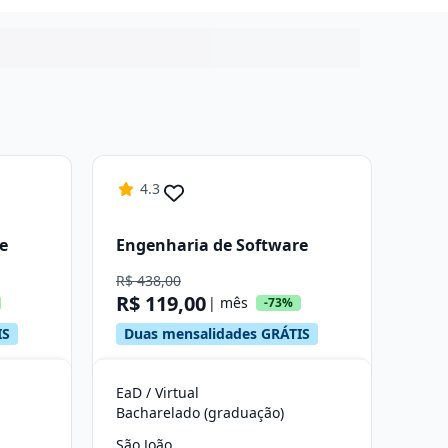
4.3
e
Engenharia de Software
R$ 438,00
R$ 119,00
| mês
-73%
IS
Duas mensalidades GRÁTIS
EaD / Virtual
Bacharelado (graduação)
São João