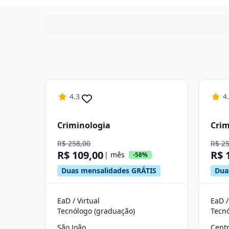
4.3
4
Criminologia
Crim
R$ 258,00
R$ 2
R$ 109,00
R$ 
| mês
-58%
Duas mensalidades GRÁTIS
Dua
EaD / Virtual
EaD /
Tecnólogo (graduação)
Tecn
São João
Cent