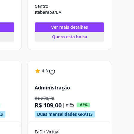
Centro
Itaberaba/BA
Ver mais detalhes
Quero esta bolsa
4.3
Administração
R$ 290,00
R$ 109,00
| mês
-62%
IS
Duas mensalidades GRÁTIS
EaD / Virtual