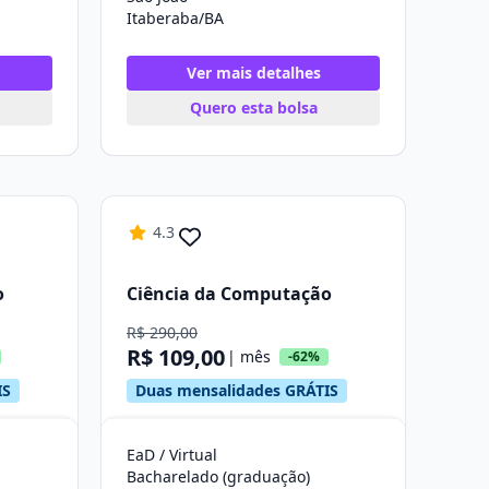
Itaberaba/BA
Ver mais detalhes
Quero esta bolsa
4.3
o
Ciência da Computação
R$ 290,00
R$ 109,00
| mês
-62%
IS
Duas mensalidades GRÁTIS
EaD / Virtual
Bacharelado (graduação)