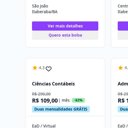
São João
Cent
Itaberaba/BA
Itab
Ver mais detalhes
Quero esta bolsa
4.3
4
Ciências Contábeis
Adm
R$ 290,00
R$ 2
R$ 109,00
R$ 
| mês
-62%
Duas mensalidades GRÁTIS
Dua
EaD / Virtual
EaD /