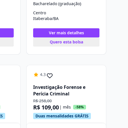
Bacharelado (graduação)
Centro
Itaberaba/BA
Ver mais detalhes
Quero esta bolsa
4.3
Investigação Forense e
Perícia Criminal
R$ 258,00
R$ 109,00
| mês
-58%
IS
Duas mensalidades GRÁTIS