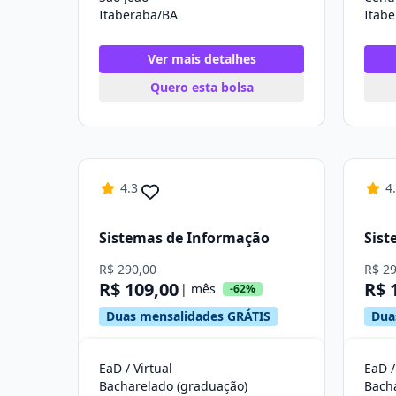
Itaberaba/BA
Itab
Ver mais detalhes
Quero esta bolsa
4.3
4
Sistemas de Informação
Sist
R$ 290,00
R$ 2
R$ 109,00
R$ 
| mês
-62%
Duas mensalidades GRÁTIS
Dua
EaD / Virtual
EaD /
Bacharelado (graduação)
Bach