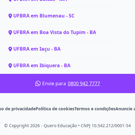
UFBRA em Blumenau - SC
UFBRA em Boa Vista do Tupim - BA
UFBRA em Iaçu - BA
UFBRA em Ibiquera - BA
Envie para
0800 942 7777
so de privacidade
Política de cookies
Termos e condições
Anuncie 
© Copyright 2026 - Quero Educação
•
CNPJ 10.542.212/0001-54