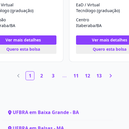
 Virtual
EaD / Virtual
ólogo (graduação)
Tecnólogo (graduação)
oão
Centro
eraba/BA
Itaberaba/BA
Ver mais detalhes
Ver mais detalhes
Quero esta bolsa
Quero esta bolsa
1
2
3
11
12
13
UFBRA em Baixa Grande - BA
UFBRA em Balsas - MA