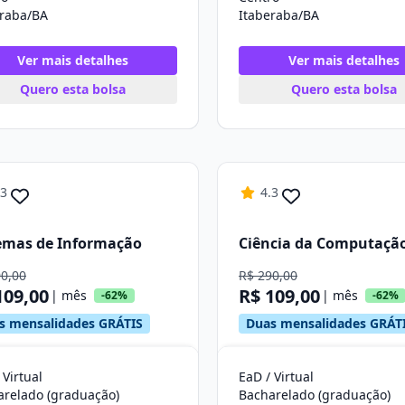
eraba/BA
Itaberaba/BA
Ver mais detalhes
Ver mais detalhes
Quero esta bolsa
Quero esta bolsa
.3
4.3
emas de Informação
Ciência da Computaçã
90,00
R$ 290,00
109,00
R$ 109,00
| mês
| mês
-62%
-62%
s mensalidades GRÁTIS
Duas mensalidades GRÁT
 Virtual
EaD / Virtual
arelado (graduação)
Bacharelado (graduação)