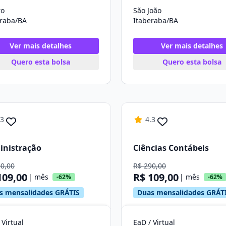
ro
São João
eraba/BA
Itaberaba/BA
Ver mais detalhes
Ver mais detalhes
Quero esta bolsa
Quero esta bolsa
.3
4.3
inistração
Ciências Contábeis
90,00
R$ 290,00
109,00
R$ 109,00
| mês
| mês
-62%
-62%
s mensalidades GRÁTIS
Duas mensalidades GRÁT
 Virtual
EaD / Virtual