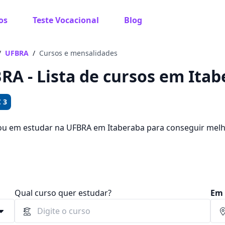
os
Teste Vocacional
Blog
 sabe o que você quer estudar?
os te guiar no caminho ideal para seus estudos
/
UFBRA
/
Cursos e mensalidades
RA - Lista de cursos em Itab
 3
Sim, já sei
ou em estudar na UFBRA em Itaberaba para conseguir mel
de escolher entre 697 cursos e 3 campus na cidade, além d
,00.
Ainda não sei
Qual curso quer estudar?
Em 