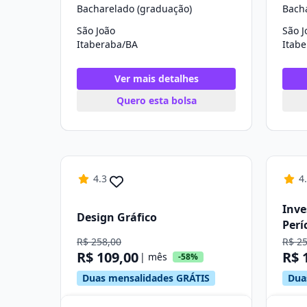
Bacharelado (graduação)
Bach
São João
São J
Itaberaba/BA
Itab
Ver mais detalhes
Quero esta bolsa
4.3
4
Inve
Design Gráfico
Perí
R$ 258,00
R$ 2
R$ 109,00
R$ 
| mês
-58%
Duas mensalidades GRÁTIS
Dua