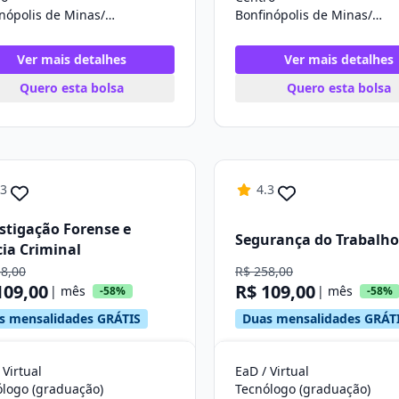
Bonfinópolis de Minas/MG
Bonfinópolis de Minas/MG
Ver mais detalhes
Ver mais detalhes
Quero esta bolsa
Quero esta bolsa
.3
4.3
stigação Forense e
Segurança do Trabalho
cia Criminal
58,00
R$ 258,00
109,00
R$ 109,00
| mês
| mês
-58%
-58%
s mensalidades GRÁTIS
Duas mensalidades GRÁT
 Virtual
EaD / Virtual
ólogo (graduação)
Tecnólogo (graduação)