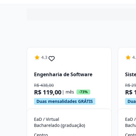
4.3
4
Engenharia de Software
Sist
R$ 438,00
R$ 2
R$ 119,00
R$ 
| mês
-73%
Duas mensalidades GRÁTIS
Dua
EaD / Virtual
EaD /
Bacharelado (graduação)
Bach
Centro
Cent