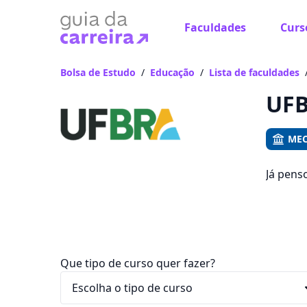
Faculdades
Curs
Já
Vam
Bolsa de Estudo
/
Educação
/
Lista de faculdades
UFB
MEC
Já pens
Saiba q
entre R$
Que tipo de curso quer fazer?