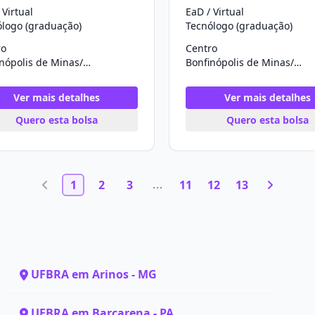
 Virtual
EaD / Virtual
ólogo (graduação)
Tecnólogo (graduação)
ro
Centro
Bonfinópolis de Minas/MG
Bonfinópolis de Minas/MG
Ver mais detalhes
Ver mais detalhes
Quero esta bolsa
Quero esta bolsa
1
2
3
11
12
13
UFBRA em Arinos - MG
UFBRA em Barcarena - PA