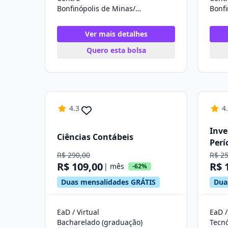
Bonfinópolis de Minas/MG
Ver mais detalhes
Quero esta bolsa
4.3
4
Inve
Ciências Contábeis
Perí
R$ 290,00
R$ 2
R$ 109,00
R$ 
| mês
-62%
Duas mensalidades GRÁTIS
Dua
EaD / Virtual
EaD /
Bacharelado (graduação)
Tecn