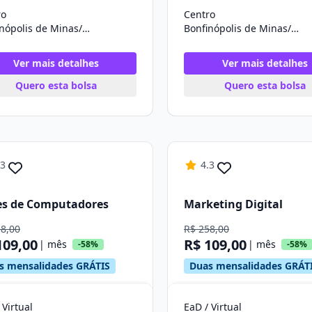
ro
Centro
Bonfinópolis de Minas/MG
Bonfinópolis de Minas/MG
Ver mais detalhes
Ver mais detalhes
Quero esta bolsa
Quero esta bolsa
.3
4.3
es de Computadores
Marketing Digital
58,00
R$ 258,00
109,00
R$ 109,00
| mês
| mês
-58%
-58%
s mensalidades GRÁTIS
Duas mensalidades GRÁT
 Virtual
EaD / Virtual