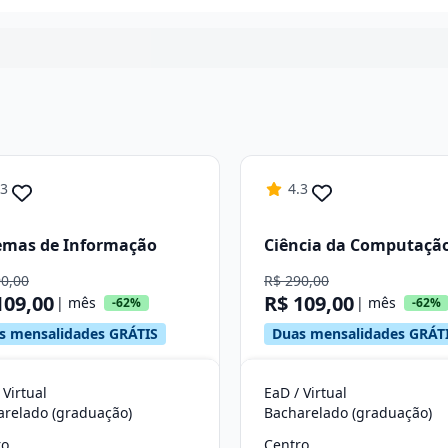
Continuar
.3
4.3
emas de Informação
Ciência da Computaçã
90,00
R$ 290,00
109,00
R$ 109,00
| mês
| mês
-62%
-62%
s mensalidades GRÁTIS
Duas mensalidades GRÁT
 Virtual
EaD / Virtual
arelado (graduação)
Bacharelado (graduação)
ro
Centro