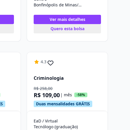
Bonfinópolis de Minas/MG
Ver mais detalhes
Quero esta bolsa
4.3
Criminologia
R$ 258,00
R$ 109,00
| mês
-58%
IS
Duas mensalidades GRÁTIS
EaD / Virtual
Tecnólogo (graduação)