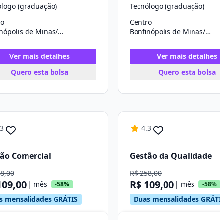
ólogo (graduação)
Tecnólogo (graduação)
ro
Centro
Bonfinópolis de Minas/MG
Bonfinópolis de Minas/MG
Ver mais detalhes
Ver mais detalhes
Quero esta bolsa
Quero esta bolsa
.3
4.3
ão Comercial
Gestão da Qualidade
58,00
R$ 258,00
109,00
R$ 109,00
| mês
| mês
-58%
-58%
s mensalidades GRÁTIS
Duas mensalidades GRÁT