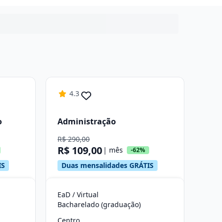
4.3
o
Administração
R$ 290,00
R$ 109,00
| mês
-62%
IS
Duas mensalidades GRÁTIS
EaD / Virtual
Bacharelado (graduação)
Centro