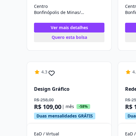
Centro
Cent
Bonfinópolis de Minas/MG
Ver mais detalhes
Quero esta bolsa
4.3
4
Design Gráfico
Red
R$ 258,00
R$ 2
R$ 109,00
R$ 
| mês
-58%
Duas mensalidades GRÁTIS
Dua
EaD / Virtual
EaD /