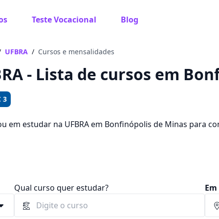
os
Teste Vocacional
Blog
 sabe o que você quer estudar?
os te guiar no caminho ideal para seus estudos
/
UFBRA
/
Cursos e mensalidades
RA - Lista de cursos em Bon
 3
Sim, já sei
ou em estudar na UFBRA em Bonfinópolis de Minas para c
ue você pode escolher entre 441 cursos e 2 campus na cid
 72,90 e R$ 119,00.
Ainda não sei
Qual curso quer estudar?
Em 