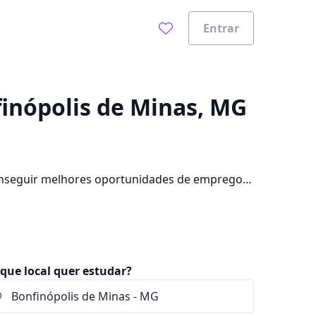
Entrar
0%
finópolis de Minas, MG
onseguir melhores oportunidades de emprego?
ade, além de pagar mensalidades que ficam
que local quer estudar?