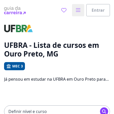
Entrar
Já sabe o que você quer estudar?
Vamos te guiar no caminho ideal para seus estudos
0%
UFBRA - Lista de cursos em
Ouro Preto, MG
Sim, já sei
MEC 3
Já pensou em estudar na UFBRA em Ouro Preto para
Ainda não sei
conseguir melhores oportunidades de emprego?
Saiba que você pode escolher entre 651 cursos e 2
campus na cidade, além de pagar mensalidades que
ficam entre R$ 72,90 e R$ 119,00.
Definir nível e curso