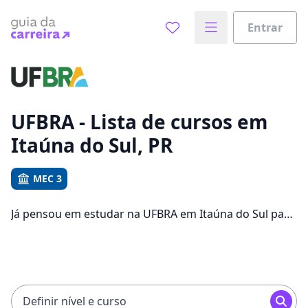
Entrar
Já sabe o que você quer estudar?
Vamos te guiar no caminho ideal para seus estudos
0%
UFBRA - Lista de cursos em
Itaúna do Sul, PR
Sim, já sei
MEC 3
Já pensou em estudar na UFBRA em Itaúna do Sul para
Ainda não sei
conseguir melhores oportunidades de emprego?
Saiba que você pode escolher entre 441 cursos e 2
campus na cidade, além de pagar mensalidades que
ficam entre R$ 72,90 e R$ 119,00.
Definir nível e curso