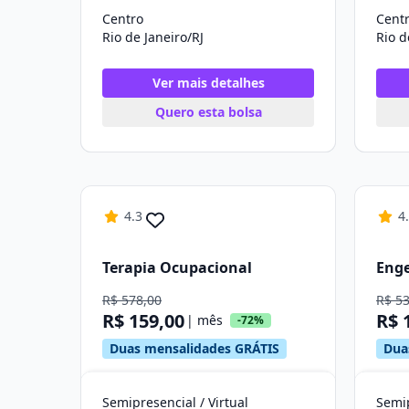
Centro
Cent
Rio de Janeiro/RJ
Rio d
Ver mais detalhes
Quero esta bolsa
4.3
4
Terapia Ocupacional
Enge
R$ 578,00
R$ 5
R$ 159,00
R$ 
| mês
-72%
Duas mensalidades GRÁTIS
Dua
Semipresencial / Virtual
Semip