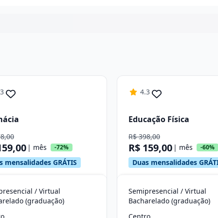
Continuar
.3
4.3
mácia
Educação Física
78,00
R$ 398,00
159,00
R$ 159,00
| mês
| mês
-72%
-60%
s mensalidades GRÁTIS
Duas mensalidades GRÁT
resencial / Virtual
Semipresencial / Virtual
arelado (graduação)
Bacharelado (graduação)
ro
Centro