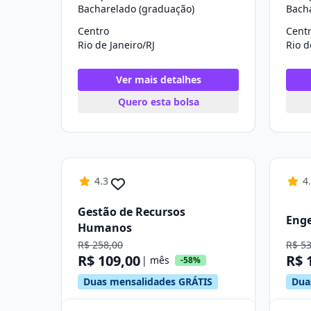
Bacharelado (graduação)
Bach
Centro
Cent
Rio de Janeiro/RJ
Rio d
Ver mais detalhes
Quero esta bolsa
4.3
4
Gestão de Recursos
Eng
Humanos
R$ 258,00
R$ 5
R$ 109,00
R$ 
| mês
-58%
Duas mensalidades GRÁTIS
Dua