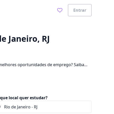
Entrar
0%
e Janeiro, RJ
 melhores oportunidades de emprego? Saiba
lém de pagar mensalidades que ficam entre
que local quer estudar?