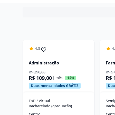
4.3
4
Administração
Far
R$ 290,00
R$ 5
R$ 109,00
R$ 
| mês
-62%
Duas mensalidades GRÁTIS
Dua
EaD / Virtual
Semip
Bacharelado (graduação)
Bach
Centro
Cent