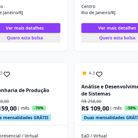
ro
Centro
e Janeiro/RJ
Rio de Janeiro/RJ
Ver mais detalhes
Ver mais detalhes
Quero esta bolsa
Quero esta bolsa
.3
4.3
Análise e Desenvolvim
nharia de Produção
de Sistemas
38,00
R$ 258,00
159,00
R$ 109,00
| mês
| mês
-70%
-58%
s mensalidades GRÁTIS
Duas mensalidades GRÁT
resencial / Virtual
EaD / Virtual