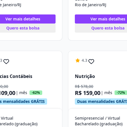
e Janeiro/RJ
Rio de Janeiro/RJ
Ver mais detalhes
Ver mais detalhes
Quero esta bolsa
Quero esta bolsa
.3
4.3
cias Contábeis
Nutrição
90,00
R$ 578,00
109,00
R$ 159,00
| mês
| mês
-62%
-72%
s mensalidades GRÁTIS
Duas mensalidades GRÁT
 Virtual
Semipresencial / Virtual
arelado (graduação)
Bacharelado (graduação)