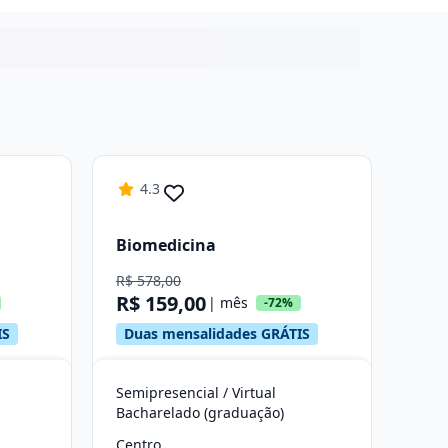
4.3
Biomedicina
R$ 578,00
R$ 159,00
| mês
-72%
IS
Duas mensalidades GRÁTIS
Semipresencial / Virtual
Bacharelado (graduação)
Centro