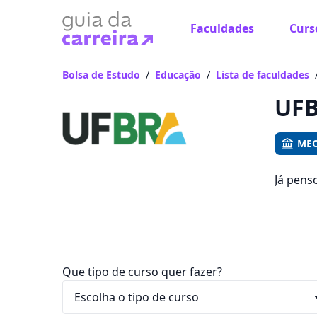
Faculdades
Curs
Já
Vam
Bolsa de Estudo
/
Educação
/
Lista de faculdades
UFB
MEC
Já pens
que voc
R$ 72,90
Que tipo de curso quer fazer?