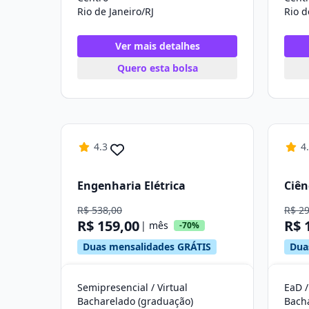
Rio de Janeiro/RJ
Rio d
Ver mais detalhes
Quero esta bolsa
4.3
4
Engenharia Elétrica
Ciên
R$ 538,00
R$ 2
R$ 159,00
R$ 
| mês
-70%
Duas mensalidades GRÁTIS
Dua
Semipresencial / Virtual
EaD /
Bacharelado (graduação)
Bach