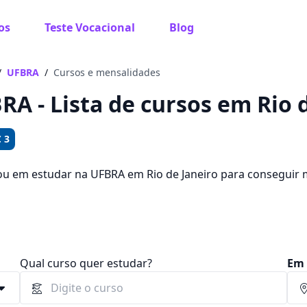
os
Teste Vocacional
Blog
 sabe o que você quer estudar?
os te guiar no caminho ideal para seus estudos
/
UFBRA
/
Cursos e mensalidades
RA - Lista de cursos em Rio d
 3
Sim, já sei
ou em estudar na UFBRA em Rio de Janeiro para conseguir
ê pode escolher entre 711 cursos e 2 campus na cidade, a
 e R$ 169,00.
Ainda não sei
Qual curso quer estudar?
Em 