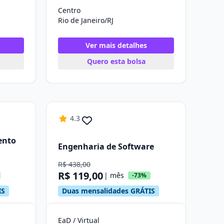
Centro
Rio de Janeiro/RJ
Ver mais detalhes
Quero esta bolsa
4.3
ento
Engenharia de Software
R$ 438,00
R$ 119,00
| mês
-73%
IS
Duas mensalidades GRÁTIS
EaD / Virtual