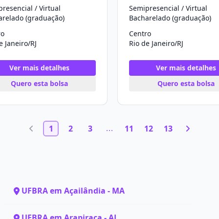
resencial / Virtual
Semipresencial / Virtual
arelado (graduação)
Bacharelado (graduação)
ro
Centro
e Janeiro/RJ
Rio de Janeiro/RJ
Ver mais detalhes
Ver mais detalhes
Quero esta bolsa
Quero esta bolsa
1
2
3
11
12
13
UFBRA em Açailândia - MA
UFBRA em Arapiraca - AL