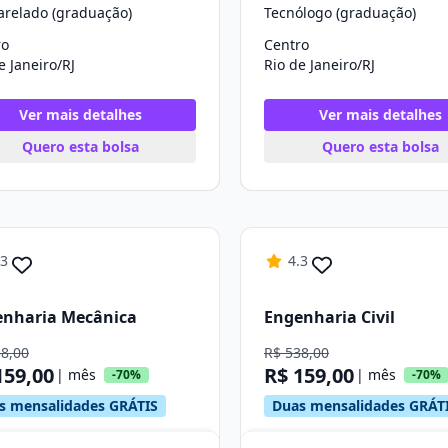
arelado (graduação)
Tecnólogo (graduação)
ro
Centro
e Janeiro/RJ
Rio de Janeiro/RJ
Ver mais detalhes
Ver mais detalhes
Quero esta bolsa
Quero esta bolsa
.3
4.3
enharia Mecânica
Engenharia Civil
38,00
R$ 538,00
159,00
R$ 159,00
| mês
| mês
-70%
-70%
s mensalidades GRÁTIS
Duas mensalidades GRÁT