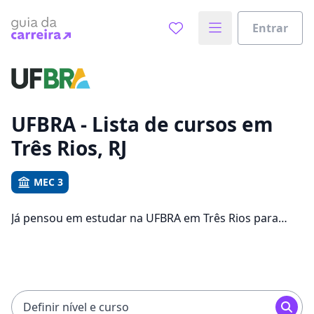
Entrar
Já sabe o que você quer estudar?
Vamos te guiar no caminho ideal para seus estudos
0%
UFBRA - Lista de cursos em
Três Rios, RJ
Sim, já sei
MEC 3
Já pensou em estudar na UFBRA em Três Rios para
Ainda não sei
conseguir melhores oportunidades de emprego?
Saiba que você pode escolher entre 931 cursos e 4
campus na cidade, além de pagar mensalidades que
ficam entre R$ 72,90 e R$ 119,00.
Definir nível e curso