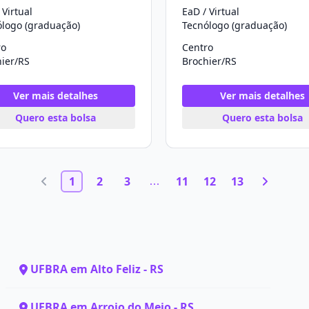
 Virtual
EaD / Virtual
ólogo (graduação)
Tecnólogo (graduação)
ro
Centro
ier/RS
Brochier/RS
Ver mais detalhes
Ver mais detalhes
Quero esta bolsa
Quero esta bolsa
1
2
3
11
12
13
UFBRA em Alto Feliz - RS
UFBRA em Arroio do Meio - RS