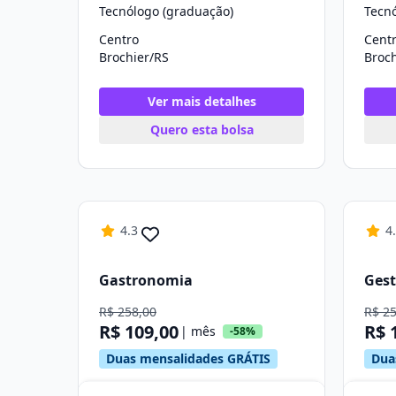
Tecnólogo (graduação)
Tecn
Centro
Cent
Brochier/RS
Broch
Ver mais detalhes
Quero esta bolsa
4.3
4
Gastronomia
Gest
R$ 258,00
R$ 2
R$ 109,00
R$ 
| mês
-58%
Duas mensalidades GRÁTIS
Dua