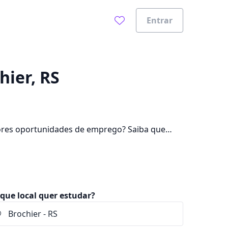
Entrar
0%
hier, RS
ores oportunidades de emprego? Saiba que
e pagar mensalidades que ficam entre R$ 72,90
que local quer estudar?