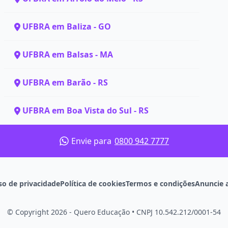
UFBRA em Baliza - GO
UFBRA em Balsas - MA
UFBRA em Barão - RS
UFBRA em Boa Vista do Sul - RS
Envie para
0800 942 7777
so de privacidade
Política de cookies
Termos e condições
Anuncie 
© Copyright 2026 - Quero Educação
•
CNPJ 10.542.212/0001-54