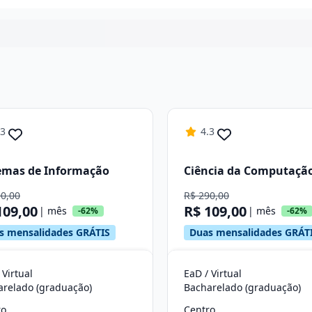
Continuar
.3
4.3
emas de Informação
Ciência da Computaçã
90,00
R$ 290,00
109,00
R$ 109,00
| mês
| mês
-62%
-62%
s mensalidades GRÁTIS
Duas mensalidades GRÁT
 Virtual
EaD / Virtual
arelado (graduação)
Bacharelado (graduação)
ro
Centro