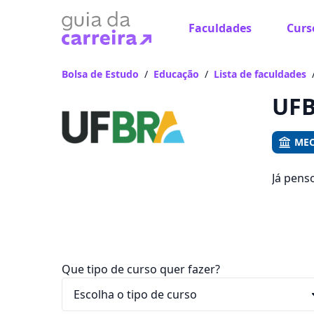
Faculdades
Curs
Já
Vam
Bolsa de Estudo
/
Educação
/
Lista de faculdades
UFB
MEC
Já pens
você po
e R$ 119
Que tipo de curso quer fazer?