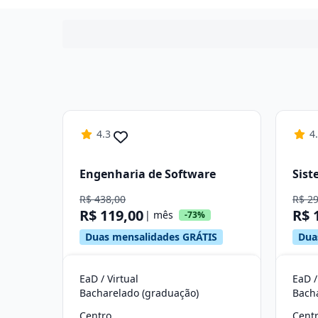
4.3
4
Engenharia de Software
Sist
R$ 438,00
R$ 2
R$ 119,00
R$ 
| mês
-73%
Duas mensalidades GRÁTIS
Dua
EaD / Virtual
EaD /
Bacharelado (graduação)
Bach
Centro
Cent