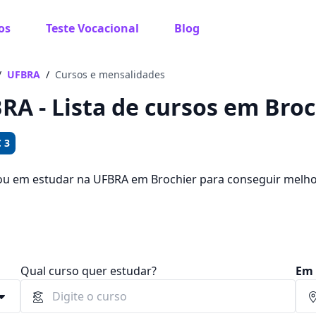
os
Teste Vocacional
Blog
 sabe o que você quer estudar?
os te guiar no caminho ideal para seus estudos
/
UFBRA
/
Cursos e mensalidades
RA - Lista de cursos em Broc
 3
Sim, já sei
ou em estudar na UFBRA em Brochier para conseguir melh
de escolher entre 441 cursos e 2 campus na cidade, além d
,00.
Ainda não sei
Qual curso quer estudar?
Em 