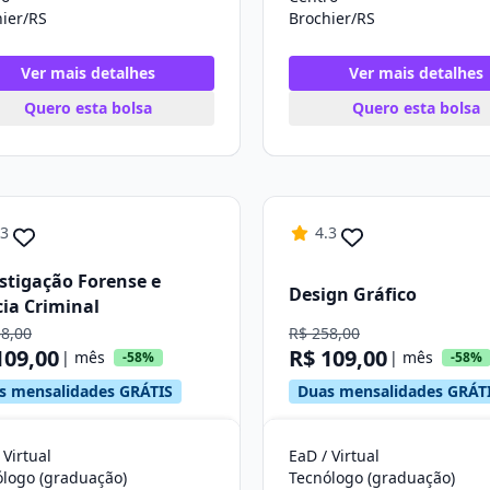
ier/RS
Brochier/RS
Ver mais detalhes
Ver mais detalhes
Quero esta bolsa
Quero esta bolsa
.3
4.3
stigação Forense e
Design Gráfico
cia Criminal
58,00
R$ 258,00
109,00
R$ 109,00
| mês
| mês
-58%
-58%
s mensalidades GRÁTIS
Duas mensalidades GRÁT
 Virtual
EaD / Virtual
ólogo (graduação)
Tecnólogo (graduação)