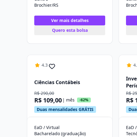
Brochier/RS
Broch
Ver mais detalhes
Quero esta bolsa
4.3
4
Inve
Ciências Contábeis
Perí
R$ 290,00
R$ 2
R$ 109,00
R$ 
| mês
-62%
Duas mensalidades GRÁTIS
Dua
EaD / Virtual
EaD /
Bacharelado (graduação)
Tecn