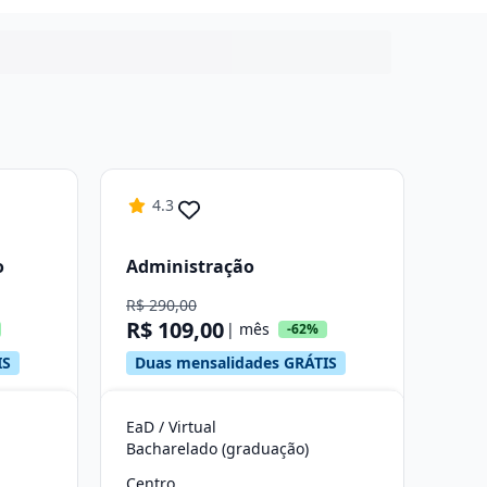
4.3
o
Administração
R$ 290,00
R$ 109,00
| mês
-62%
IS
Duas mensalidades GRÁTIS
EaD / Virtual
Bacharelado (graduação)
Centro