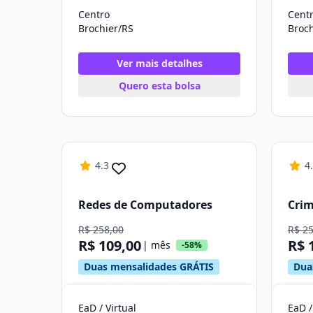
Centro
Cent
Brochier/RS
Broch
Ver mais detalhes
Quero esta bolsa
4.3
4
Redes de Computadores
Crim
R$ 258,00
R$ 2
R$ 109,00
R$ 
| mês
-58%
Duas mensalidades GRÁTIS
Dua
EaD / Virtual
EaD /