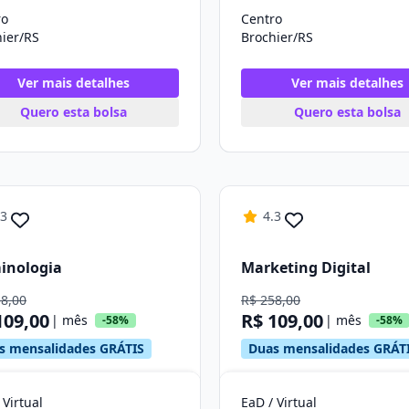
ro
Centro
ier/RS
Brochier/RS
Ver mais detalhes
Ver mais detalhes
Quero esta bolsa
Quero esta bolsa
.3
4.3
inologia
Marketing Digital
58,00
R$ 258,00
109,00
R$ 109,00
| mês
| mês
-58%
-58%
s mensalidades GRÁTIS
Duas mensalidades GRÁT
 Virtual
EaD / Virtual