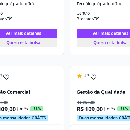
ólogo (graduação)
Tecnólogo (graduação)
ro
Centro
ier/RS
Brochier/RS
Ver mais detalhes
Ver mais detalhes
Quero esta bolsa
Quero esta bolsa
.3
4.3
ão Comercial
Gestão da Qualidade
58,00
R$ 258,00
109,00
R$ 109,00
| mês
| mês
-58%
-58%
s mensalidades GRÁTIS
Duas mensalidades GRÁT