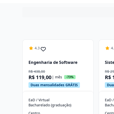
4.3
4
Engenharia de Software
Sist
R$ 438,00
R$ 2
R$ 119,00
R$ 
| mês
-73%
Duas mensalidades GRÁTIS
Dua
EaD / Virtual
EaD /
Bacharelado (graduação)
Bach
Centro
Cent