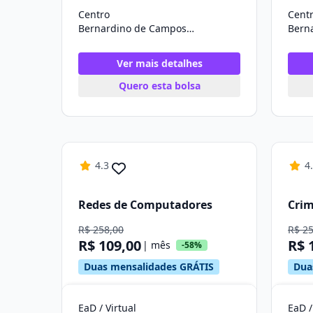
Centro
Cent
Bernardino de Campos/SP
Ver mais detalhes
Quero esta bolsa
4.3
4
Redes de Computadores
Crim
R$ 258,00
R$ 2
R$ 109,00
R$ 
| mês
-58%
Duas mensalidades GRÁTIS
Dua
EaD / Virtual
EaD /