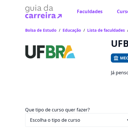
Faculdades
Curs
Já
Vam
Bolsa de Estudo
/
Educação
/
Lista de faculdades
UFB
MEC
Já pens
Saiba q
entre R$
Que tipo de curso quer fazer?