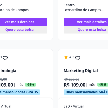
ro
Centro
Bernardino de Campos/SP
Bernardino de Campos/SP
Ver mais detalhes
Ver mais detalhes
Quero esta bolsa
Quero esta bolsa
.3
4.3
inologia
Marketing Digital
58,00
R$ 258,00
109,00
R$ 109,00
| mês
| mês
-58%
-58%
s mensalidades GRÁTIS
Duas mensalidades GRÁT
 Virtual
EaD / Virtual