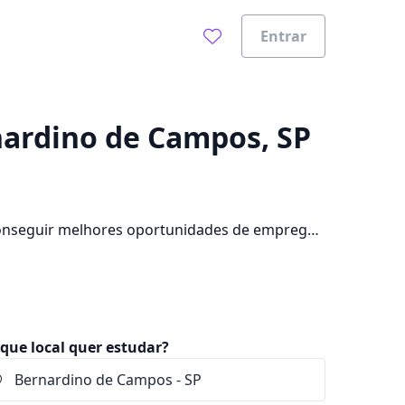
Entrar
0%
nardino de Campos, SP
onseguir melhores oportunidades de emprego?
ade, além de pagar mensalidades que ficam
que local quer estudar?