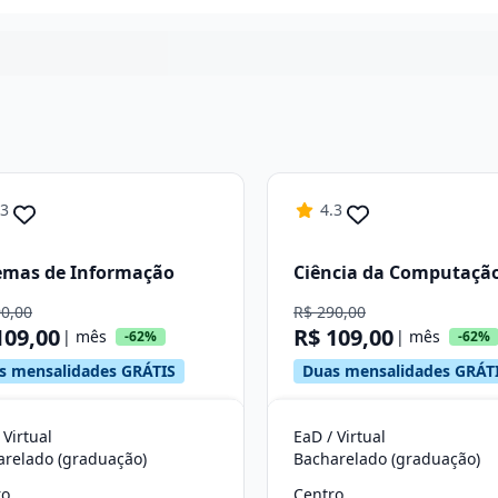
Continuar
.3
4.3
emas de Informação
Ciência da Computaçã
90,00
R$ 290,00
109,00
R$ 109,00
| mês
| mês
-62%
-62%
s mensalidades GRÁTIS
Duas mensalidades GRÁT
 Virtual
EaD / Virtual
arelado (graduação)
Bacharelado (graduação)
ro
Centro