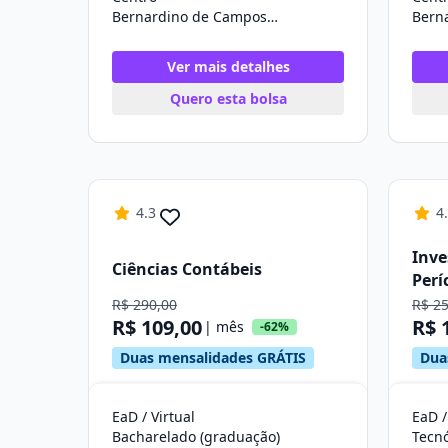
Bernardino de Campos/SP
Ver mais detalhes
Quero esta bolsa
4.3
4
Inve
Ciências Contábeis
Perí
R$ 290,00
R$ 2
R$ 109,00
R$ 
| mês
-62%
Duas mensalidades GRÁTIS
Dua
EaD / Virtual
EaD /
Bacharelado (graduação)
Tecn