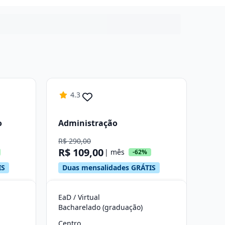
4.3
o
Administração
R$ 290,00
R$ 109,00
| mês
-62%
IS
Duas mensalidades GRÁTIS
EaD / Virtual
Bacharelado (graduação)
Centro