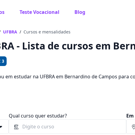
os
Teste Vocacional
Blog
 sabe o que você quer estudar?
os te guiar no caminho ideal para seus estudos
/
UFBRA
/
Cursos e mensalidades
RA - Lista de cursos em Ber
 3
Sim, já sei
ou em estudar na UFBRA em Bernardino de Campos para c
ue você pode escolher entre 441 cursos e 2 campus na cid
 72,90 e R$ 119,00.
Ainda não sei
Qual curso quer estudar?
Em 