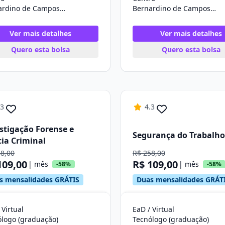
Bernardino de Campos/SP
Bernardino de Campos/SP
Ver mais detalhes
Ver mais detalhes
Quero esta bolsa
Quero esta bolsa
.3
4.3
stigação Forense e
Segurança do Trabalho
cia Criminal
58,00
R$ 258,00
109,00
R$ 109,00
| mês
| mês
-58%
-58%
s mensalidades GRÁTIS
Duas mensalidades GRÁT
 Virtual
EaD / Virtual
ólogo (graduação)
Tecnólogo (graduação)