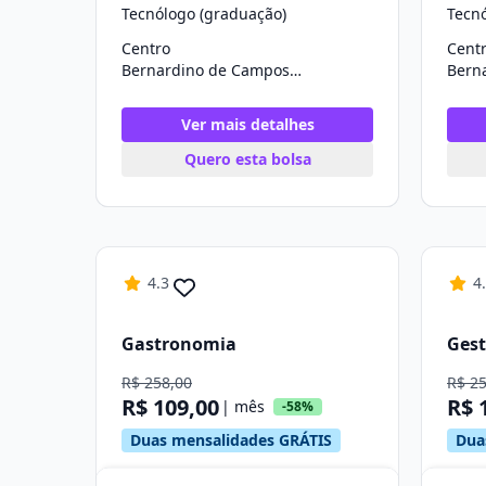
Tecnólogo (graduação)
Tecn
Centro
Cent
Bernardino de Campos/SP
Ver mais detalhes
Quero esta bolsa
4.3
4
Gastronomia
Gest
R$ 258,00
R$ 2
R$ 109,00
R$ 
| mês
-58%
Duas mensalidades GRÁTIS
Dua