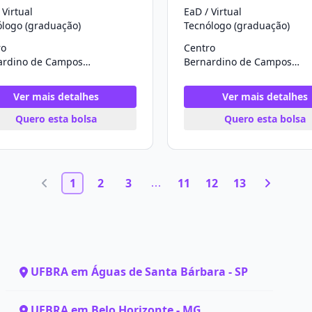
 Virtual
EaD / Virtual
ólogo (graduação)
Tecnólogo (graduação)
ro
Centro
Bernardino de Campos/SP
Bernardino de Campos/SP
Ver mais detalhes
Ver mais detalhes
Quero esta bolsa
Quero esta bolsa
1
2
3
11
12
13
UFBRA em Águas de Santa Bárbara - SP
UFBRA em Belo Horizonte - MG