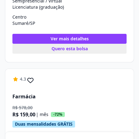
Semipresencial / Virtual
Licenciatura (graduação)
Centro
Sumaré/SP
Ver mais detalhes
Quero esta bolsa
4.3
Farmácia
R$ 578,00
R$ 159,00
| mês
-72%
Duas mensalidades GRÁTIS