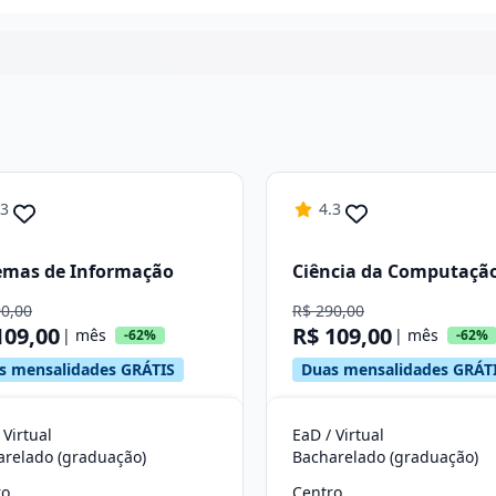
Continuar
.3
4.3
emas de Informação
Ciência da Computaçã
90,00
R$ 290,00
109,00
R$ 109,00
| mês
| mês
-62%
-62%
s mensalidades GRÁTIS
Duas mensalidades GRÁT
 Virtual
EaD / Virtual
arelado (graduação)
Bacharelado (graduação)
ro
Centro