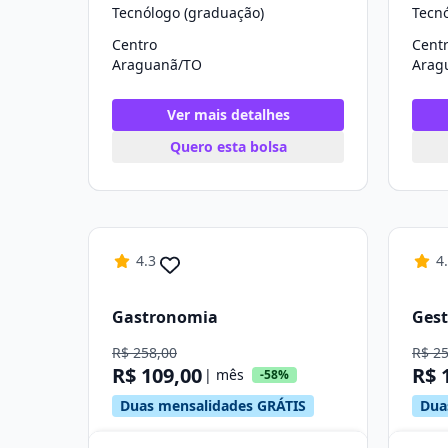
Tecnólogo (graduação)
Tecn
Centro
Cent
Araguanã/TO
Arag
Ver mais detalhes
Quero esta bolsa
4.3
4
Gastronomia
Gest
R$ 258,00
R$ 2
R$ 109,00
R$ 
| mês
-58%
Duas mensalidades GRÁTIS
Dua