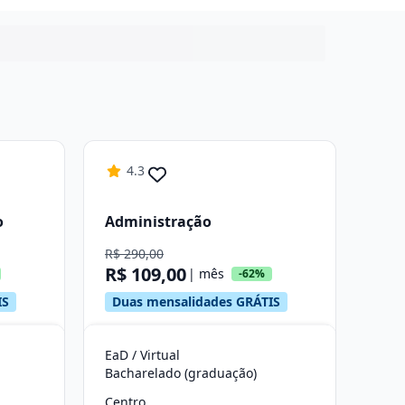
4.3
o
Administração
R$ 290,00
R$ 109,00
| mês
-62%
IS
Duas mensalidades GRÁTIS
EaD / Virtual
Bacharelado (graduação)
Centro