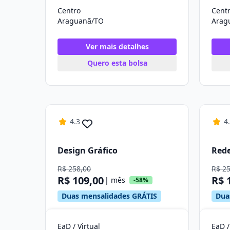
Centro
Cent
Araguanã/TO
Arag
Ver mais detalhes
Quero esta bolsa
4.3
4
Design Gráfico
Red
R$ 258,00
R$ 2
R$ 109,00
R$ 
| mês
-58%
Duas mensalidades GRÁTIS
Dua
EaD / Virtual
EaD /