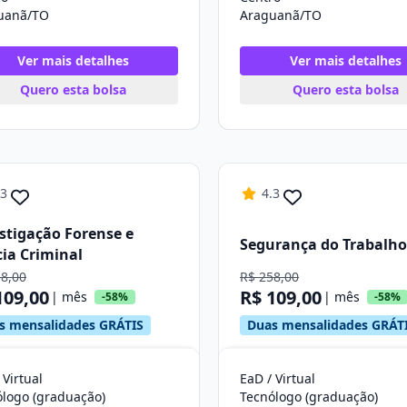
uanã/TO
Araguanã/TO
Ver mais detalhes
Ver mais detalhes
Quero esta bolsa
Quero esta bolsa
.3
4.3
stigação Forense e
Segurança do Trabalho
cia Criminal
58,00
R$ 258,00
109,00
R$ 109,00
| mês
| mês
-58%
-58%
s mensalidades GRÁTIS
Duas mensalidades GRÁT
 Virtual
EaD / Virtual
ólogo (graduação)
Tecnólogo (graduação)