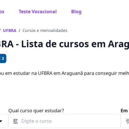
os
Teste Vocacional
Blog
 sabe o que você quer estudar?
os te guiar no caminho ideal para seus estudos
/
UFBRA
/
Cursos e mensalidades
RA - Lista de cursos em Ara
 3
Sim, já sei
ou em estudar na UFBRA em Araguanã para conseguir mel
de escolher entre 441 cursos e 2 campus na cidade, além d
,00.
Ainda não sei
Qual curso quer estudar?
Em 