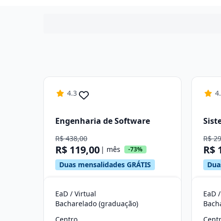
4.3
4
Engenharia de Software
Sist
R$ 438,00
R$ 2
R$ 119,00
R$ 
| mês
-73%
Duas mensalidades GRÁTIS
Dua
EaD / Virtual
EaD /
Bacharelado (graduação)
Bach
Centro
Cent