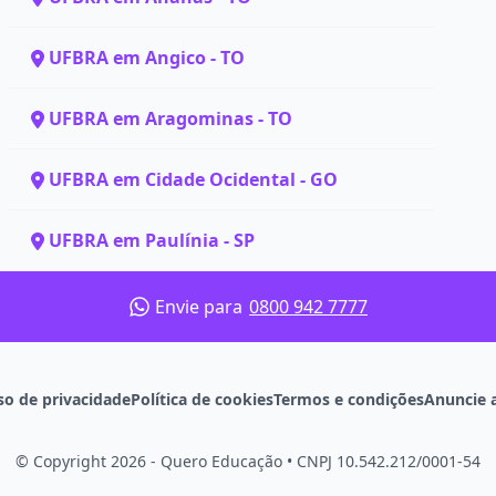
UFBRA em Angico - TO
UFBRA em Aragominas - TO
UFBRA em Cidade Ocidental - GO
UFBRA em Paulínia - SP
Envie para
0800 942 7777
so de privacidade
Política de cookies
Termos e condições
Anuncie 
© Copyright 2026 - Quero Educação
•
CNPJ 10.542.212/0001-54