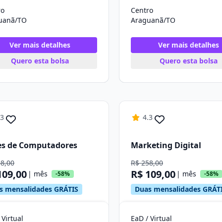
ro
Centro
uanã/TO
Araguanã/TO
Ver mais detalhes
Ver mais detalhes
Quero esta bolsa
Quero esta bolsa
.3
4.3
es de Computadores
Marketing Digital
58,00
R$ 258,00
109,00
R$ 109,00
| mês
| mês
-58%
-58%
s mensalidades GRÁTIS
Duas mensalidades GRÁT
 Virtual
EaD / Virtual