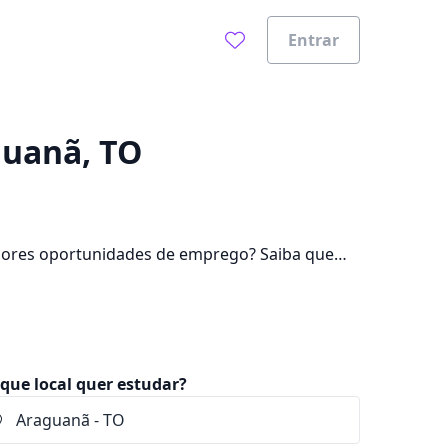
Entrar
0%
guanã, TO
hores oportunidades de emprego? Saiba que
e pagar mensalidades que ficam entre R$ 72,90
que local quer estudar?