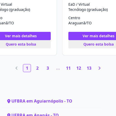
 Virtual
EaD / Virtual
ólogo (graduação)
Tecnólogo (graduação)
ro
Centro
uanã/TO
Araguanã/TO
Ver mais detalhes
Ver mais detalhes
Quero esta bolsa
Quero esta bolsa
1
2
3
11
12
13
UFBRA em Aguiarnópolis - TO
UFBRA em Ananás - TO