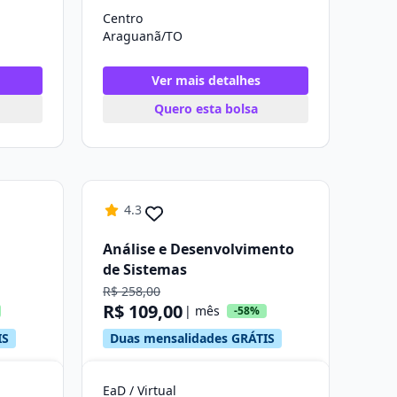
Centro
Araguanã/TO
Ver mais detalhes
Quero esta bolsa
4.3
Análise e Desenvolvimento
de Sistemas
R$ 258,00
R$ 109,00
| mês
-58%
IS
Duas mensalidades GRÁTIS
EaD / Virtual