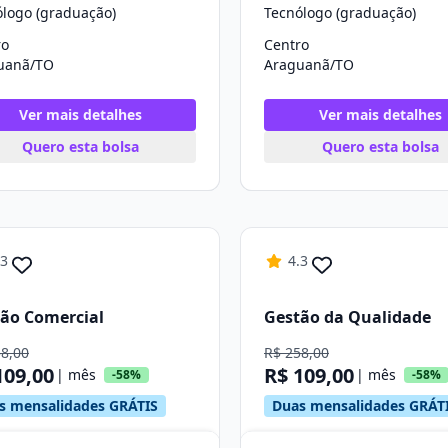
ólogo (graduação)
Tecnólogo (graduação)
ro
Centro
uanã/TO
Araguanã/TO
Ver mais detalhes
Ver mais detalhes
Quero esta bolsa
Quero esta bolsa
.3
4.3
ão Comercial
Gestão da Qualidade
58,00
R$ 258,00
109,00
R$ 109,00
| mês
| mês
-58%
-58%
s mensalidades GRÁTIS
Duas mensalidades GRÁT