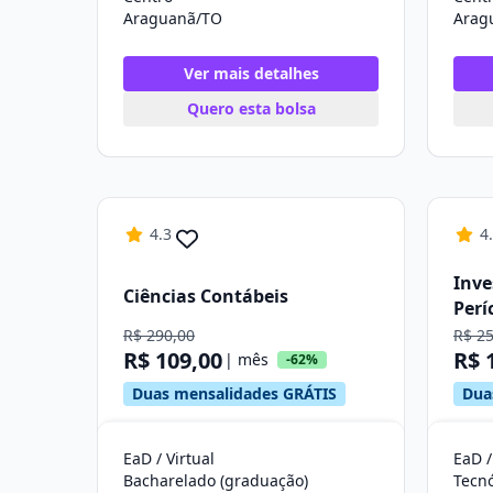
Araguanã/TO
Arag
Ver mais detalhes
Quero esta bolsa
4.3
4
Inve
Ciências Contábeis
Perí
R$ 290,00
R$ 2
R$ 109,00
R$ 
| mês
-62%
Duas mensalidades GRÁTIS
Dua
EaD / Virtual
EaD /
Bacharelado (graduação)
Tecn