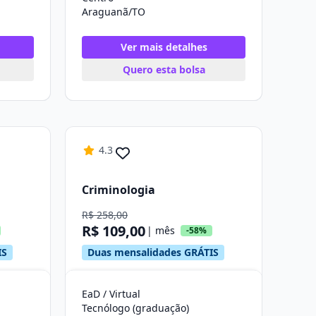
Araguanã/TO
Ver mais detalhes
Quero esta bolsa
4.3
Criminologia
R$ 258,00
R$ 109,00
| mês
-58%
IS
Duas mensalidades GRÁTIS
EaD / Virtual
Tecnólogo (graduação)