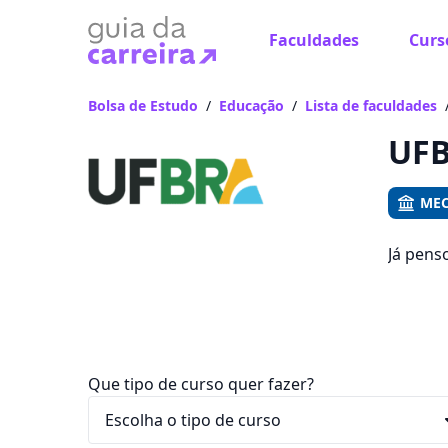
Faculdades
Curs
Já
Vam
Bolsa de Estudo
/
Educação
/
Lista de faculdades
UFB
MEC
Já pens
você po
e R$ 119
Que tipo de curso quer fazer?