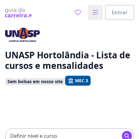
Entrar
Já sabe o que você quer estudar?
Vamos te guiar no caminho ideal para seus estudos
0%
UNASP Hortolândia - Lista de
cursos e mensalidades
Sim, já sei
MEC 3
Sem bolsas em nosso site
Ainda não sei
Definir nível e curso