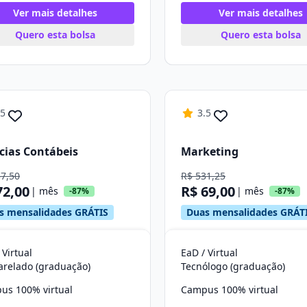
Ver mais detalhes
Ver mais detalhes
Quero esta bolsa
Quero esta bolsa
.5
3.5
cias Contábeis
Marketing
37,50
R$ 531,25
72,00
R$ 69,00
| mês
| mês
-87%
-87%
s mensalidades GRÁTIS
Duas mensalidades GRÁT
 Virtual
EaD / Virtual
arelado (graduação)
Tecnólogo (graduação)
us 100% virtual
Campus 100% virtual