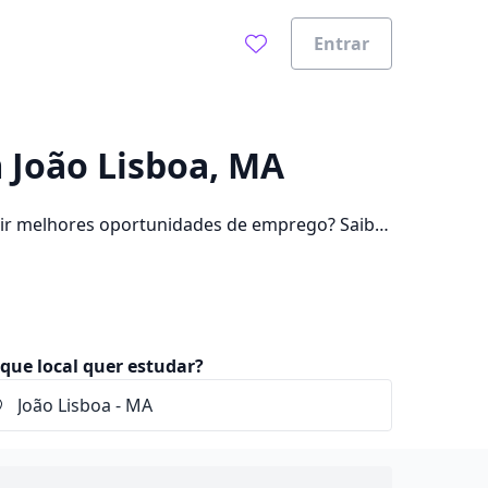
Entrar
0%
m João Lisboa, MA
uir melhores oportunidades de emprego? Saiba
além de pagar mensalidades que ficam entre
que local quer estudar?