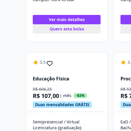
Ver mais detalhes
Quero esta bolsa
3.5
3
Educação Física
Proc
R$ 606,25
R$ 5
R$ 107,00
R$ 
| mês
-82%
Duas mensalidades GRÁTIS
Dua
Semipresencial / Virtual
EaD /
Licenciatura (graduação)
Bach