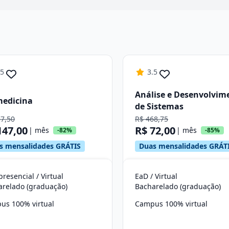
Continuar
.5
3.5
Análise e Desenvolvim
medicina
de Sistemas
37,50
R$ 468,75
147,00
R$ 72,00
| mês
| mês
-82%
-85%
s mensalidades GRÁTIS
Duas mensalidades GRÁT
resencial / Virtual
EaD / Virtual
arelado (graduação)
Bacharelado (graduação)
us 100% virtual
Campus 100% virtual