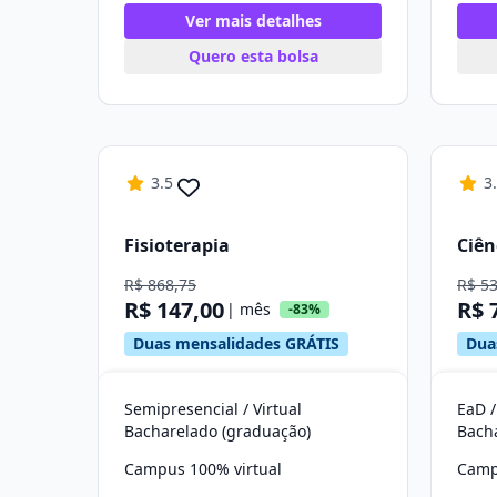
Ver mais detalhes
Quero esta bolsa
3.5
3
Fisioterapia
Ciên
R$ 868,75
R$ 5
R$ 147,00
R$ 
| mês
-83%
Duas mensalidades GRÁTIS
Dua
Semipresencial / Virtual
EaD /
Bacharelado (graduação)
Bach
Campus 100% virtual
Camp