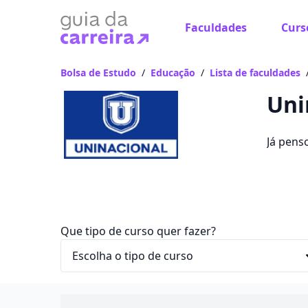
Faculdades
Curs
Já
Vam
Bolsa de Estudo
/
Educação
/
Lista de faculdades
Uni
Já pens
que voc
R$ 15,12
Que tipo de curso quer fazer?