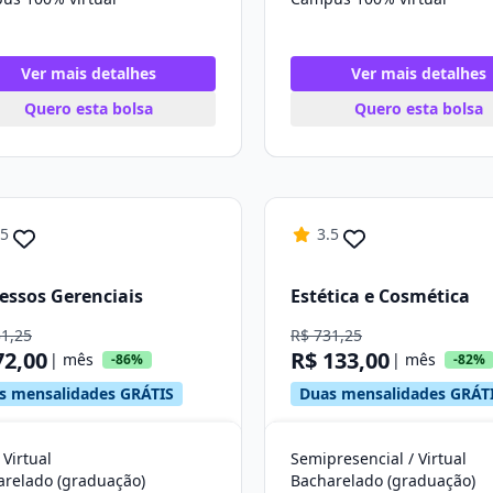
Ver mais detalhes
Ver mais detalhes
Quero esta bolsa
Quero esta bolsa
.5
3.5
essos Gerenciais
Estética e Cosmética
31,25
R$ 731,25
72,00
R$ 133,00
| mês
| mês
-86%
-82%
s mensalidades GRÁTIS
Duas mensalidades GRÁT
 Virtual
Semipresencial / Virtual
arelado (graduação)
Bacharelado (graduação)