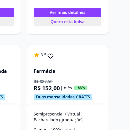
Ver mais detalhes
Quero esta bolsa
3.5
nda
Farmácia
R$ 887,50
R$ 152,00
| mês
-83%
IS
Duas mensalidades GRÁTIS
Semipresencial / Virtual
Bacharelado (graduação)
Campus 100% virtual