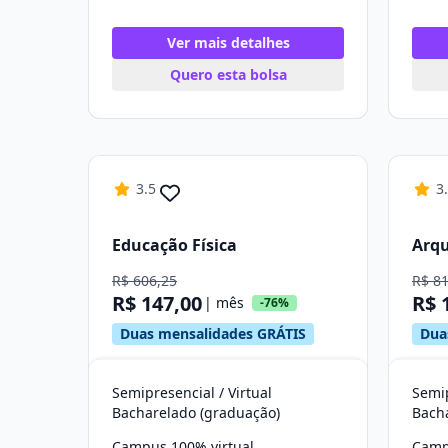
Ver mais detalhes
Quero esta bolsa
3.5
3
Educação Física
Arqu
R$ 606,25
R$ 8
R$ 147,00
R$ 
| mês
-76%
Duas mensalidades GRÁTIS
Dua
Semipresencial / Virtual
Semip
Bacharelado (graduação)
Bach
Campus 100% virtual
Camp