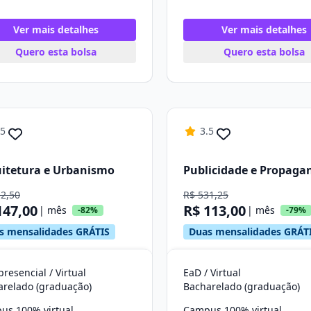
Ver mais detalhes
Ver mais detalhes
Quero esta bolsa
Quero esta bolsa
.5
3.5
itetura e Urbanismo
Publicidade e Propaga
12,50
R$ 531,25
147,00
R$ 113,00
| mês
| mês
-82%
-79%
s mensalidades GRÁTIS
Duas mensalidades GRÁT
resencial / Virtual
EaD / Virtual
arelado (graduação)
Bacharelado (graduação)
us 100% virtual
Campus 100% virtual