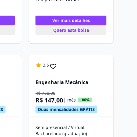
Ver mais detalhes
Quero esta bolsa
3.5
Engenharia Mecânica
R$ 750,00
R$ 147,00
| mês
-80%
IS
Duas mensalidades GRÁTIS
Semipresencial / Virtual
Bacharelado (graduação)