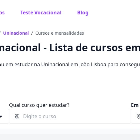
os
Teste Vocacional
Blog
 sabe o que você quer estudar?
os te guiar no caminho ideal para seus estudos
/
Uninacional
/
Cursos e mensalidades
nacional - Lista de cursos e
ou em estudar na Uninacional em João Lisboa para conseg
ê pode escolher entre 1260 cursos e 2 campus na cidade, 
Sim, já sei
 e R$ 215,86.
Ainda não sei
Qual curso quer estudar?
Em 