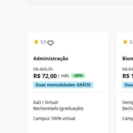
3.5
3
Administração
Bio
R$ 493,75
R$ 8
R$ 72,00
R$ 
| mês
-85%
Duas mensalidades GRÁTIS
Dua
EaD / Virtual
Semip
Bacharelado (graduação)
Bach
Campus 100% virtual
Camp