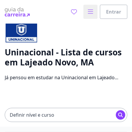
Entrar
Já sabe o que você quer estudar?
Vamos te guiar no caminho ideal para seus estudos
0%
Uninacional - Lista de cursos
em Lajeado Novo, MA
Sim, já sei
Já pensou em estudar na Uninacional em Lajeado
Novo para conseguir melhores oportunidades de
emprego? Saiba que você pode escolher entre 1260
Ainda não sei
cursos e 2 campus na cidade, além de pagar
mensalidades que ficam entre R$ 15,12 e R$ 215,86.
Definir nível e curso