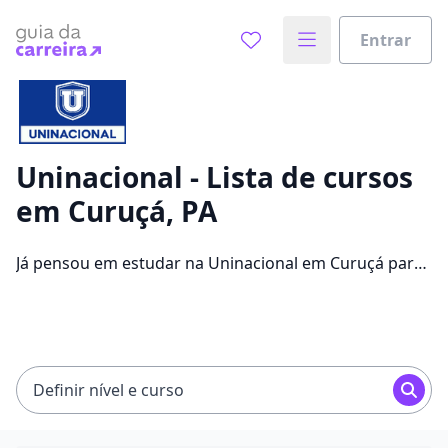
Entrar
Já sabe o que você quer estudar?
Vamos te guiar no caminho ideal para seus estudos
0%
Uninacional - Lista de cursos
em Curuçá, PA
Sim, já sei
Já pensou em estudar na Uninacional em Curuçá para
conseguir melhores oportunidades de emprego?
Saiba que você pode escolher entre 1260 cursos e 2
Ainda não sei
campus na cidade, além de pagar mensalidades que
ficam entre R$ 15,12 e R$ 215,86.
Definir nível e curso