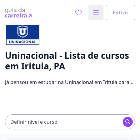
Entrar
Já sabe o que você quer estudar?
Vamos te guiar no caminho ideal para seus estudos
0%
Uninacional - Lista de cursos
em Irituia, PA
Sim, já sei
Já pensou em estudar na Uninacional em Irituia para
conseguir melhores oportunidades de emprego?
Saiba que você pode escolher entre 1260 cursos e 2
Ainda não sei
campus na cidade, além de pagar mensalidades que
ficam entre R$ 15,12 e R$ 215,86.
Definir nível e curso