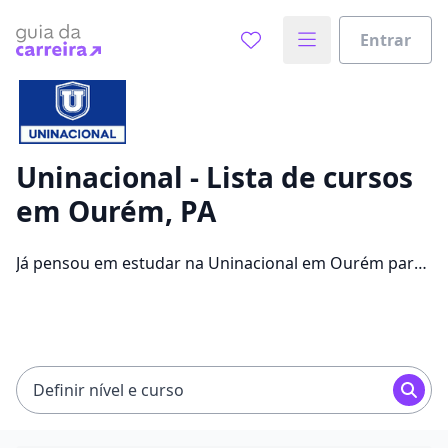
Entrar
Já sabe o que você quer estudar?
Vamos te guiar no caminho ideal para seus estudos
0%
Uninacional - Lista de cursos
em Ourém, PA
Sim, já sei
Já pensou em estudar na Uninacional em Ourém para
conseguir melhores oportunidades de emprego?
Saiba que você pode escolher entre 1260 cursos e 2
Ainda não sei
campus na cidade, além de pagar mensalidades que
ficam entre R$ 15,12 e R$ 215,86.
Definir nível e curso