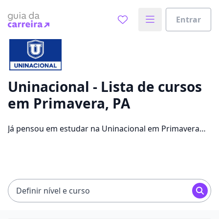
Entrar
Já sabe o que você quer estudar?
Vamos te guiar no caminho ideal para seus estudos
0%
Uninacional - Lista de cursos
em Primavera, PA
Sim, já sei
Já pensou em estudar na Uninacional em Primavera
para conseguir melhores oportunidades de emprego?
Saiba que você pode escolher entre 1260 cursos e 2
Ainda não sei
campus na cidade, além de pagar mensalidades que
ficam entre R$ 15,12 e R$ 215,86.
Definir nível e curso