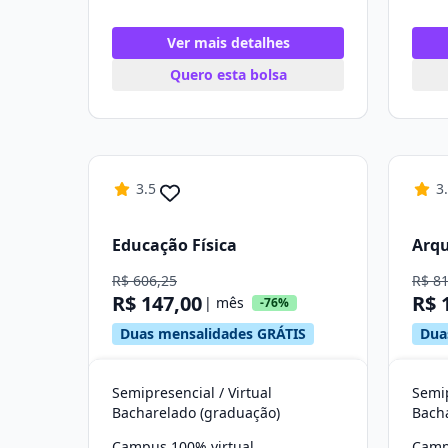
Ver mais detalhes
Quero esta bolsa
3.5
3
Educação Física
Arqu
R$ 606,25
R$ 8
R$ 147,00
R$ 
| mês
-76%
Duas mensalidades GRÁTIS
Dua
Semipresencial / Virtual
Semip
Bacharelado (graduação)
Bach
Campus 100% virtual
Camp