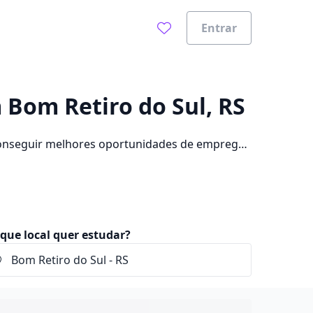
Entrar
0%
m Bom Retiro do Sul, RS
conseguir melhores oportunidades de emprego?
dade, além de pagar mensalidades que ficam
que local quer estudar?