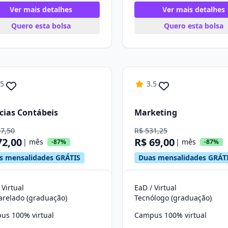
Ver mais detalhes
Ver mais detalhes
Quero esta bolsa
Quero esta bolsa
.5
3.5
cias Contábeis
Marketing
37,50
R$ 531,25
72,00
R$ 69,00
| mês
| mês
-87%
-87%
s mensalidades GRÁTIS
Duas mensalidades GRÁT
 Virtual
EaD / Virtual
arelado (graduação)
Tecnólogo (graduação)
us 100% virtual
Campus 100% virtual