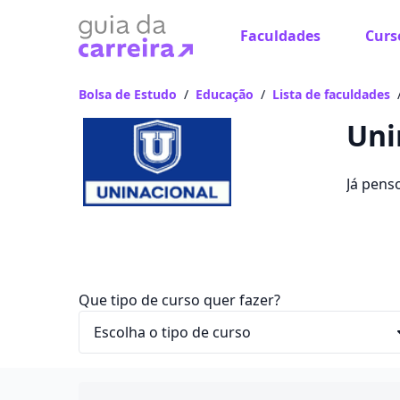
Faculdades
Curs
Já
Vam
Bolsa de Estudo
/
Educação
/
Lista de faculdades
Uni
Já pens
Saiba q
entre R$
Que tipo de curso quer fazer?