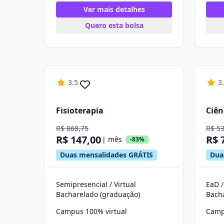
Ver mais detalhes
Quero esta bolsa
3.5
3
Fisioterapia
Ciên
R$ 868,75
R$ 5
R$ 147,00
R$ 
| mês
-83%
Duas mensalidades GRÁTIS
Dua
Semipresencial / Virtual
EaD /
Bacharelado (graduação)
Bach
Campus 100% virtual
Camp