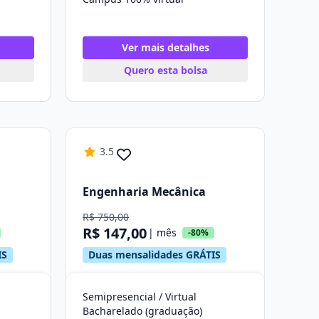
Ver mais detalhes
Quero esta bolsa
3.5
Engenharia Mecânica
R$ 750,00
R$ 147,00
| mês
-80%
IS
Duas mensalidades GRÁTIS
Semipresencial / Virtual
Bacharelado (graduação)