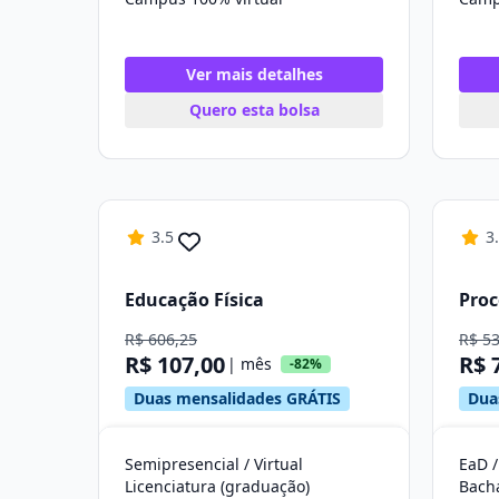
Ver mais detalhes
Quero esta bolsa
3.5
3
Educação Física
Proc
R$ 606,25
R$ 5
R$ 107,00
R$ 
| mês
-82%
Duas mensalidades GRÁTIS
Dua
Semipresencial / Virtual
EaD /
Licenciatura (graduação)
Bach