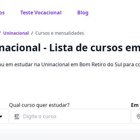
os
Teste Vocacional
Blog
 sabe o que você quer estudar?
os te guiar no caminho ideal para seus estudos
/
Uninacional
/
Cursos e mensalidades
nacional - Lista de cursos e
ou em estudar na Uninacional em Bom Retiro do Sul para 
ue você pode escolher entre 1261 cursos e 2 campus na ci
Sim, já sei
 15,12 e R$ 215,86.
Ainda não sei
Qual curso quer estudar?
Em 