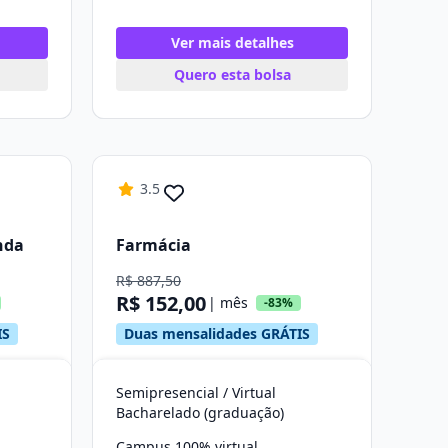
Ver mais detalhes
Quero esta bolsa
3.5
nda
Farmácia
R$ 887,50
R$ 152,00
| mês
-83%
IS
Duas mensalidades GRÁTIS
Semipresencial / Virtual
Bacharelado (graduação)
Campus 100% virtual