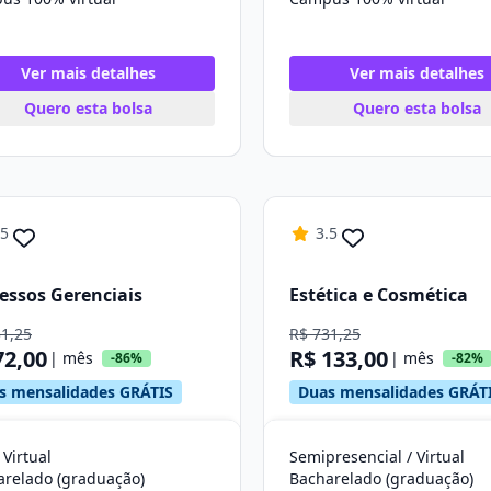
Ver mais detalhes
Ver mais detalhes
Quero esta bolsa
Quero esta bolsa
.5
3.5
essos Gerenciais
Estética e Cosmética
31,25
R$ 731,25
72,00
R$ 133,00
| mês
| mês
-86%
-82%
s mensalidades GRÁTIS
Duas mensalidades GRÁT
 Virtual
Semipresencial / Virtual
arelado (graduação)
Bacharelado (graduação)