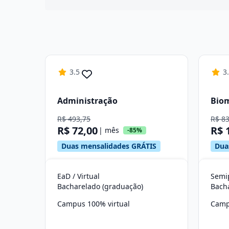
3.5
3
Administração
Bio
R$ 493,75
R$ 8
R$ 72,00
R$ 
| mês
-85%
Duas mensalidades GRÁTIS
Dua
EaD / Virtual
Semip
Bacharelado (graduação)
Bach
Campus 100% virtual
Camp