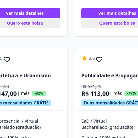
Ver mais detalhes
Ver mais detalhes
Quero esta bolsa
Quero esta bolsa
.5
3.5
itetura e Urbanismo
Publicidade e Propaga
12,50
R$ 531,25
147,00
R$ 113,00
| mês
| mês
-82%
-79%
s mensalidades GRÁTIS
Duas mensalidades GRÁT
resencial / Virtual
EaD / Virtual
arelado (graduação)
Bacharelado (graduação)
us 100% virtual
Campus 100% virtual