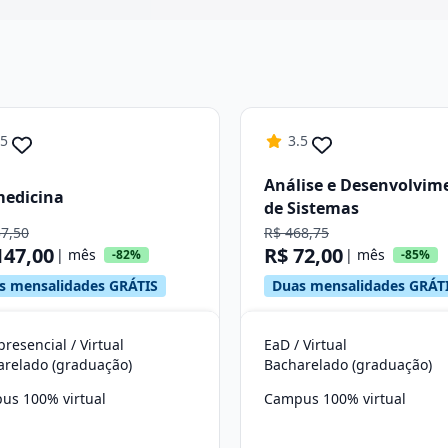
Continuar
.5
3.5
Análise e Desenvolvim
medicina
de Sistemas
37,50
R$ 468,75
147,00
R$ 72,00
| mês
| mês
-82%
-85%
s mensalidades GRÁTIS
Duas mensalidades GRÁT
resencial / Virtual
EaD / Virtual
arelado (graduação)
Bacharelado (graduação)
us 100% virtual
Campus 100% virtual