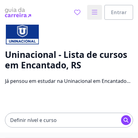
Entrar
Já sabe o que você quer estudar?
Vamos te guiar no caminho ideal para seus estudos
0%
Uninacional - Lista de cursos
em Encantado, RS
Sim, já sei
Já pensou em estudar na Uninacional em Encantado
para conseguir melhores oportunidades de emprego?
Saiba que você pode escolher entre 1260 cursos e 2
Ainda não sei
campus na cidade, além de pagar mensalidades que
ficam entre R$ 15,12 e R$ 215,86.
Definir nível e curso