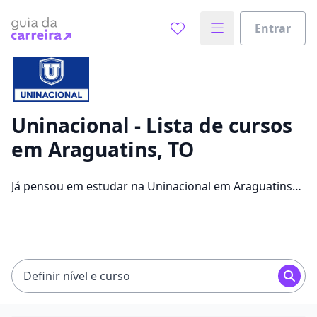
Entrar
Já sabe o que você quer estudar?
Vamos te guiar no caminho ideal para seus estudos
0%
Uninacional - Lista de cursos
em Araguatins, TO
Sim, já sei
Já pensou em estudar na Uninacional em Araguatins
para conseguir melhores oportunidades de emprego?
Saiba que você pode escolher entre 1260 cursos e 2
Ainda não sei
campus na cidade, além de pagar mensalidades que
ficam entre R$ 15,12 e R$ 215,86.
Definir nível e curso