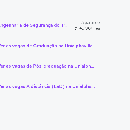
A partir de
Engenharia de Segurança do Trabalho
R$ 49,90/mês
er as vagas de Graduação na Unialphaville
Ver as vagas de Pós-graduação na Unialphaville
Ver as vagas A distância (EaD) na Unialphaville