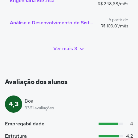
Engenharia Elétrica
R$ 248,68/mês
A partir de
Análise e Desenvolvimento de Sistemas
R$ 109,01/mês
Ver mais 3
Avaliação dos alunos
Boa
4,3
3361 avaliações
Empregabilidade
4
Estrutura
4,2