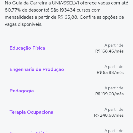
No Guia da Carreira a UNIASSELVI oferece vagas com até
80.77% de desconto! São 193434 cursos com
mensalidades a partir de R$ 65,88. Confira as opções de
vagas disponíveis.
A partir de
Educação Física
R$ 168,46/mês
A partir de
Engenharia de Produção
R$ 65,88/mês
A partir de
Pedagogia
R$ 109,00/mês
A partir de
Terapia Ocupacional
R$ 248,68/mês
A partir de