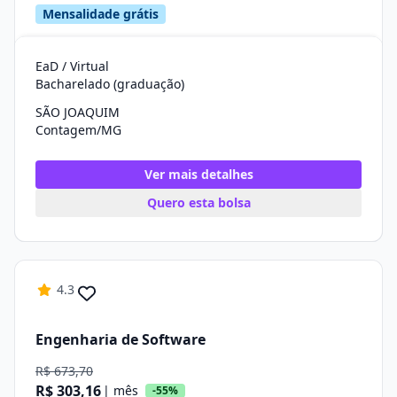
Mensalidade grátis
EaD / Virtual
Bacharelado (graduação)
SÃO JOAQUIM
Contagem/MG
Ver mais detalhes
Quero esta bolsa
4.3
Engenharia de Software
R$ 673,70
R$ 303,16
| mês
-55%