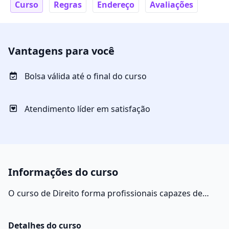
Curso
Regras
Endereço
Avaliações
Vantagens para você
Bolsa válida até o final do curso
Atendimento líder em satisfação
Informações do curso
O curso de Direito forma profissionais capazes de
cuidar da aplicação das normas jurídicas vigentes em
um país ou região. O curso forma bacharéis, com
Detalhes do curso
ênfases que consideram várias possibilidades de