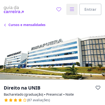
Escolha de unidade
Escolher unidade
Entrar
Onde quer estudar?
Cursos e mensalidades
Distâncias calculadas à partir de São Paulo, SP.
Ops! Não encontramos nenhuma
unidade
Verifique se digitou corretamente, ou experimente
buscar por outras unidades.
Direito na UNIB
Bacharelado (graduação) ⦁ Presencial ⦁ Noite
(87 avaliações)