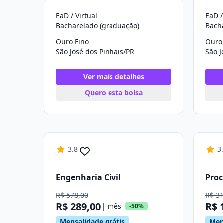
EaD / Virtual
EaD /
Bacharelado (graduação)
Bach
Ouro Fino
Ouro
São José dos Pinhais/PR
São J
Ver mais detalhes
Quero esta bolsa
3.8
3
Engenharia Civil
Proc
R$ 578,00
R$ 3
R$ 289,00
R$ 
| mês
-50%
Mensalidade grátis
Men