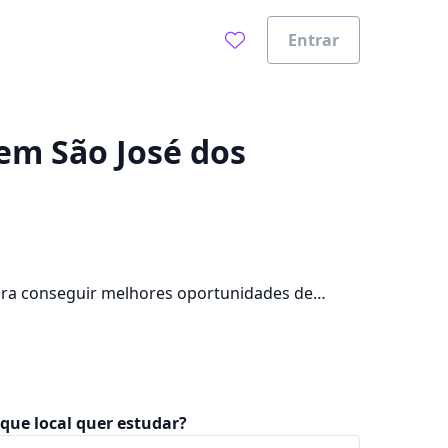
Entrar
0%
 em São José dos
para conseguir melhores oportunidades de
s na cidade, além de pagar mensalidades que
que local quer estudar?