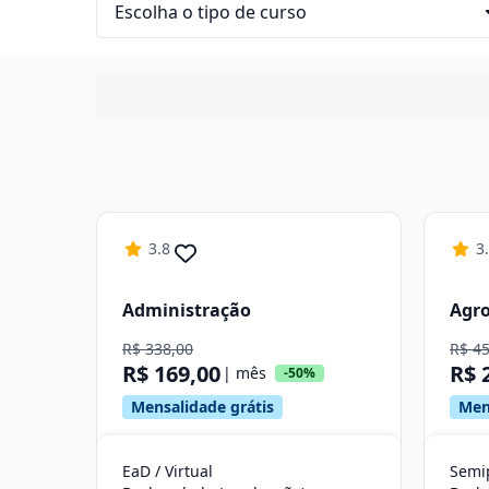
3.8
3
Administração
Agr
R$ 338,00
R$ 4
R$ 169,00
R$ 
| mês
-50%
Mensalidade grátis
Men
EaD / Virtual
Semip