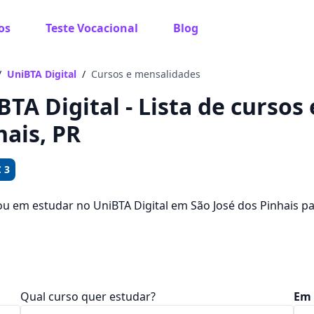
os
Teste Vocacional
Blog
 sabe o que você quer estudar?
os te guiar no caminho ideal para seus estudos
/
UniBTA Digital
/
Cursos e mensalidades
BTA Digital - Lista de cursos
hais, PR
Sim, já sei
 3
ou em estudar no UniBTA Digital em São José dos Pinhais 
? Saiba que você pode escolher entre 38 cursos e 1 campu
Ainda não sei
ntre R$ 159,00 e R$ 289,00.
Qual curso quer estudar?
Em 