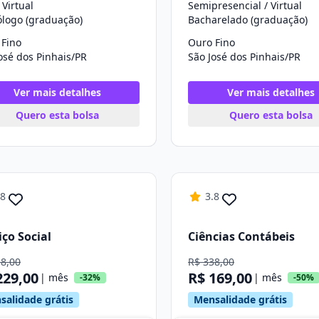
 Virtual
Semipresencial / Virtual
ólogo (graduação)
Bacharelado (graduação)
 Fino
Ouro Fino
osé dos Pinhais/PR
São José dos Pinhais/PR
Ver mais detalhes
Ver mais detalhes
Quero esta bolsa
Quero esta bolsa
.8
3.8
iço Social
Ciências Contábeis
38,00
R$ 338,00
229,00
R$ 169,00
| mês
| mês
-32%
-50%
salidade grátis
Mensalidade grátis