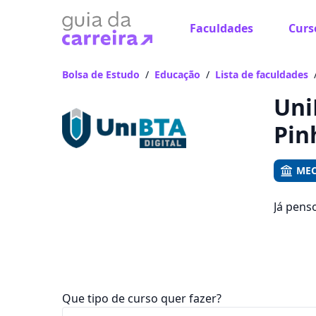
Faculdades
Curs
Já
Vam
Bolsa de Estudo
/
Educação
/
Lista de faculdades
Uni
Pin
MEC
Já pens
emprego
ficam e
Que tipo de curso quer fazer?