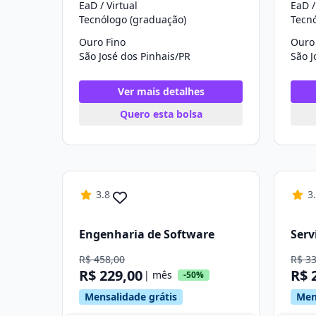
EaD / Virtual
EaD /
Tecnólogo (graduação)
Tecn
Ouro Fino
Ouro
São José dos Pinhais/PR
São J
Ver mais detalhes
Quero esta bolsa
3.8
3
Engenharia de Software
Serv
R$ 458,00
R$ 3
R$ 229,00
R$ 
| mês
-50%
Mensalidade grátis
Men