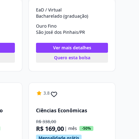
EaD / Virtual
Bacharelado (graduação)
Ouro Fino
São José dos Pinhais/PR
Ver mais detalhes
Quero esta bolsa
3.8
ão
Ciências Econômicas
R$ 338,00
R$ 169,00
| mês
-50%
Mensalidade grátis