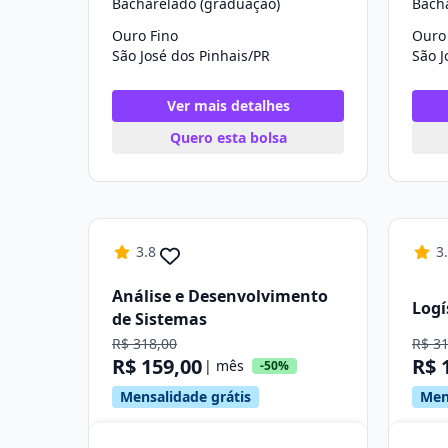
Bacharelado (graduação)
Bach
Ouro Fino
Ouro
São José dos Pinhais/PR
São J
Ver mais detalhes
Quero esta bolsa
3.8
3
Análise e Desenvolvimento
Logí
de Sistemas
R$ 318,00
R$ 3
R$ 159,00
R$ 
| mês
-50%
Mensalidade grátis
Men