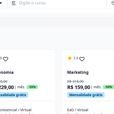
Continuar
.8
3.8
onomia
Marketing
58,00
R$ 318,00
229,00
R$ 159,00
| mês
| mês
-50%
-50%
salidade grátis
Mensalidade grátis
resencial / Virtual
EaD / Virtual