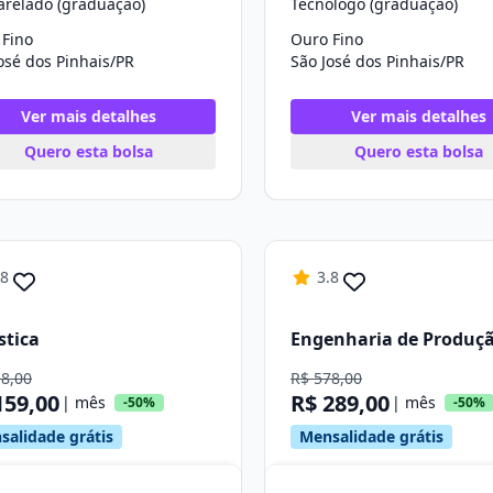
arelado (graduação)
Tecnólogo (graduação)
 Fino
Ouro Fino
osé dos Pinhais/PR
São José dos Pinhais/PR
Ver mais detalhes
Ver mais detalhes
Quero esta bolsa
Quero esta bolsa
.8
3.8
stica
Engenharia de Produç
18,00
R$ 578,00
159,00
R$ 289,00
| mês
| mês
-50%
-50%
salidade grátis
Mensalidade grátis