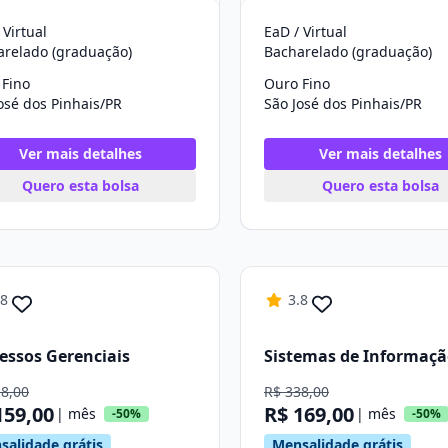
 Virtual
EaD / Virtual
arelado (graduação)
Bacharelado (graduação)
 Fino
Ouro Fino
osé dos Pinhais/PR
São José dos Pinhais/PR
Ver mais detalhes
Ver mais detalhes
Quero esta bolsa
Quero esta bolsa
.8
3.8
essos Gerenciais
Sistemas de Informaç
18,00
R$ 338,00
159,00
R$ 169,00
| mês
| mês
-50%
-50%
salidade grátis
Mensalidade grátis