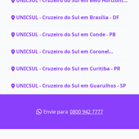
UNICSUL - Cruzeiro do Sul em Belo Horizonte -
MG
UNICSUL - Cruzeiro do Sul em Brasília - DF
UNICSUL - Cruzeiro do Sul em Conde - PB
UNICSUL - Cruzeiro do Sul em Coronel
Fabriciano - MG
UNICSUL - Cruzeiro do Sul em Curitiba - PR
UNICSUL - Cruzeiro do Sul em Guarulhos - SP
Envie para
0800 942 7777