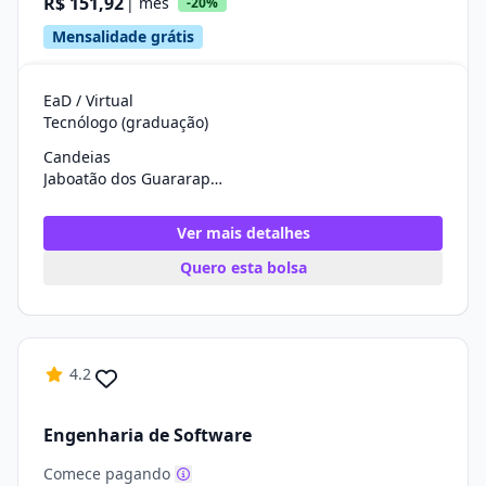
R$ 151,92
| mês
-20%
Mensalidade grátis
EaD / Virtual
Tecnólogo (graduação)
Candeias
Jaboatão dos Guararapes/PE
Ver mais detalhes
Quero esta bolsa
4.2
Engenharia de Software
Comece pagando