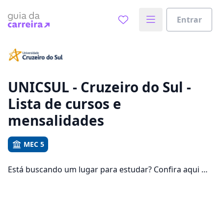
Entrar
Já sabe o que você quer estudar?
Vamos te guiar no caminho ideal para seus estudos
0%
UNICSUL - Cruzeiro do Sul -
Lista de cursos e
Sim, já sei
mensalidades
MEC 5
Ainda não sei
Está buscando um lugar para estudar? Confira aqui no
Guia da Carreira todos os cursos e as mensalidades da
UNICSUL - Cruzeiro do Sul, uma faculdade presente
em 5266 cidades e que oferece mensalidades entre
R$ 74,98 e R$ 1.267,43 em 107198 cursos.