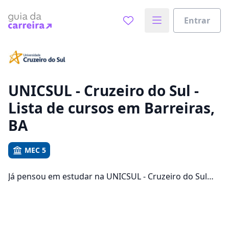
Entrar
Já sabe o que você quer estudar?
Vamos te guiar no caminho ideal para seus estudos
0%
UNICSUL - Cruzeiro do Sul -
Lista de cursos em Barreiras,
Sim, já sei
BA
MEC 5
Ainda não sei
Já pensou em estudar na UNICSUL - Cruzeiro do Sul
em Barreiras para conseguir melhores oportunidades
de emprego? Saiba que você pode escolher entre 106
cursos e 1 campus na cidade, além de pagar
mensalidades que ficam entre R$ 111,92 e R$ 319,92.