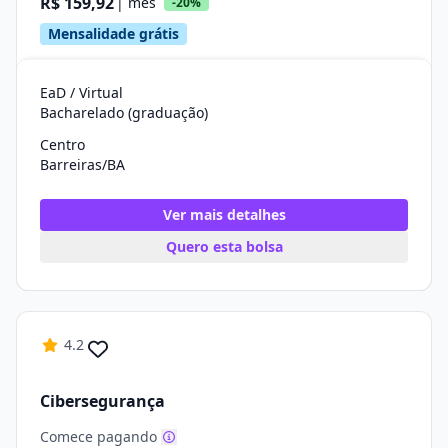
R$ 159,92
| mês
-20%
Mensalidade grátis
EaD / Virtual
Bacharelado (graduação)
Centro
Barreiras/BA
Ver mais detalhes
Quero esta bolsa
4.2
Cibersegurança
Comece pagando